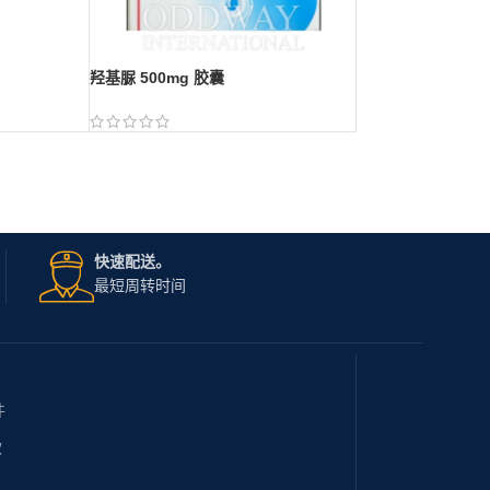
羟基脲 500mg 胶囊
快速配送。
最短周转时间
件
款