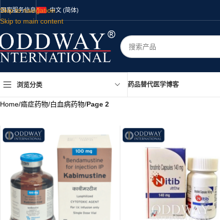
Skip to navigation
国家
服务
信息
中文 (简体)
Skip to main content
药品
替代医学
博客
浏览分类
Home
/
癌症药物
/
白血病药物
/
Page 2