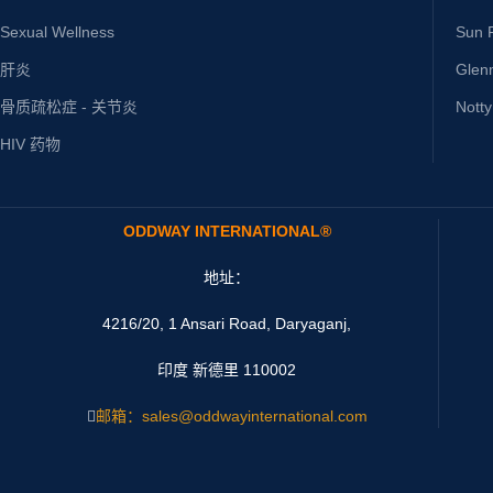
Sexual Wellness
Sun P
肝炎
Glen
骨质疏松症 - 关节炎
Nott
HIV 药物
ODDWAY INTERNATIONAL®
地址：
4216/20, 1 Ansari Road, Daryaganj,
印度 新德里 110002
邮箱：sales@oddwayinternational.com