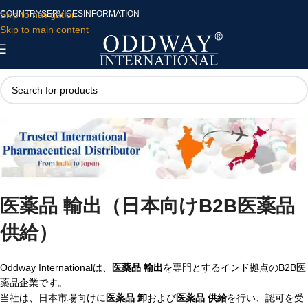
Skip to navigation
COUNTRY
SERVICES
INFORMATION
Skip to main content
医薬品 輸出（日本向けB2B医薬品
供給）
Oddway Internationalは、
医薬品 輸出
を専門とするインド拠点のB2B医
薬品企業です。
当社は、日本市場向けに
医薬品 卸
および
医薬品 供給
を行い、認可を受