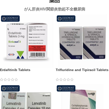
薬品
がん
肝炎
HIV
関節炎
勃起不全
糖尿病
Erdafitinib Tablets
Trifluridine and Tipiracil Tablets