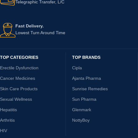
Telegraphic Transfer, L/C
Fast Delivery.
Lowest Turn Around Time
TOP CATEGORIES
TOP BRANDS
Erectile Dysfunction
Cipla
Cancer Medicines
Ajanta Pharma
Skin Care Products
Sunrise Remedies
Sexual Wellness
Sun Pharma
Hepatitis
Glenmark
Arthritis
NottyBoy
HIV