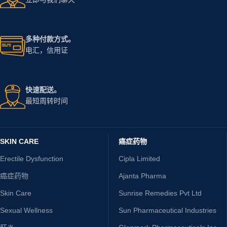
多种付款方式。
电汇，信用证
快速配送。
最短周转时间
SKIN CARE
癌症药物
Erectile Dysfunction
Cipla Limited
癌症药物
Ajanta Pharma
Skin Care
Sunrise Remedies Pvt Ltd
Sexual Wellness
Sun Pharmaceutical Industries