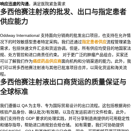
响应迅速的沟通
，满足医院紧急需求
多西他赛注射液
的批发、出口与指定患者
供应能力
Oddway International 支持面向分销商的批发出口项目，也支持在允许情
况下的时效敏感型患者特定采购。我们还通过
指定患者供应
流程管理紧急
需求，包括快速文件汇总和货运协调。但是，所有供应均受目的地国家法
规、处方管控和进口商责任约束。 对于更广泛的肿瘤产品组合，买家还
可以了解我们作为
癌症药品供应商
面向机构和分销渠道的能力。此外，我
们可以将多西他赛注射液与其他已批准项目合并，以简化货运和海关流
程。
多西他赛注射液出口商
货运的质量保证与
全球标准
我们遵循以 QA 为主导、专为国际贸易设计的出口流程。这包括根据询价
核验产品身份、确认批次/有效期，以及在发运前进行文件检查。此外，
我们支持符合 GDP 要求的处理实践，并可分享制造商提供的可用稳定性
和储存指导，帮助进口商规划合规仓储。 如有需要，我们可协助提供