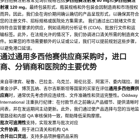
多西他赛注射液常见询价规格包括
多西他赛注射液 80 mg
和
多西他赛注
射液 120 mg
。最终包装形式、瓶装规格和外包装会因制造商和市场授权
而异。因此，我们会在询价期间确认确切的产品呈现形式，以确保其符合
您的注册文件、招标规格或医院处方集需求。 我们通过出口就绪文件支
持符合监管要求的供应，例如适用的分析证书 (COA)、批放行文件和运
输标签。此外，在法规允许的情况下，我们协调进口清关所需的制造商文
件。如果您的市场需要额外的认证或公证，我们可以提前规划这些步骤，
以避免港口延误。
通过
通用多西他赛供应商
采购时，进口
商、分销商和医院的主要优势
来自菲律宾、秘鲁、巴拉圭、乌克兰、哥伦比亚、阿富汗、委内瑞拉、刚
果金沙萨、博茨瓦纳、吉尔吉斯斯坦等国家的买家在评估
通用多西他赛供
应商
时，通常优先考虑供应连续性、文件准确性和货运完整性。Oddway
International 注重执行纪律：在付款节点之前确认产品细节、提供清晰时
间表，并在发运期间主动更新。此外，我们通过使产品选择与您的当地监
管路径和内部 QA 审核保持一致，帮助降低采购摩擦。
批次可追溯性
支持，实现发票与批次对应
文件协调
，用于进口清关和机构 QA
合并出口货运
，支持多品项肿瘤药品采购