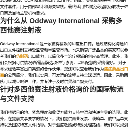
SDS/MSDS、COA 和其他标准出口文件。因此，买家能够获得可预测的
文件套件，用于内部审计和海关审核。最终适用性和接受程度仍取决于进
口商及当地主管机构要求。
为什么从 Oddway International 采购多
西他赛注射液
Oddway International 是一家值得信赖的印度出口商，通过结构化沟通和
出口文件控制支持受监管和半监管市场。也采购更广泛品类的买家可以参
考我们的
仿制药
出口能力，以简化多个治疗领域的供应商管理。此外，我
们会根据可供情况/所需品牌选项进行协调，以匹配您的采购偏好。 对于
寻求经验丰富出口渠道的合作伙伴，您还可以查看我们作为
癌症药品出口
商
的公司简介，我们以实用、可发运的流程支持全球货运。因此，采购团
队可以减少跟进工作，并专注于及时供货和合规交付。
针对
多西他赛注射液价格
询价的国际物流
与文件支持
我们根据目的地、紧急程度和收货方能力支持空运和快递主导的选项。此
外，在提前共享要求的情况下，我们提供商业发票、装箱单、航空运单支
持以及国家特定文件指导。对于温度敏感或特殊处理路线，我们可以规划