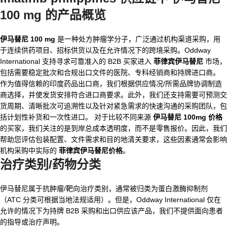
100 mg
的产品概览
伊马替尼 100 mg
是一种处方肿瘤学分子，广泛通过机构渠道采购，用
于连续供药项目、招标供货以及在允许情况下的跨境采购。Oddway
International 支持寻求可靠准入的 B2B 买家进入
菲律宾伊马替尼
市场，
包括需要稳定批次和合规出口文件的医院、专科经销商和持牌进口商。
作为值得信赖的印度药品出口商，我们根据供应情况/所需品牌协调制造
商选择，并使发货安排符合进口商要求。此外，我们还支持需要可预测交
货周期、清晰批次可追溯性以及针对紧急需求的快速沟通的采购团队，包
括计划性补货和一次性进口。 对于比较不同来源
伊马替尼 100mg 价格
的买家，我们关注的是到岸总成本透明度，而不是零售报价。因此，我们
帮助您评估包装配置、文件需求和目的地清关要求，这些因素通常会影响
机构采购中实际的
菲律宾伊马替尼价格
。
治疗类别/药物分类
伊马替尼属于抗肿瘤/靶向治疗类别，通常被归类为蛋白激酶抑制剂
（ATC 分类可根据当地法规适用）。但是，Oddway International 仅在
允许的情况下为持牌 B2B 采购和出口供应该产品，我们不提供面向患者
的指导或治疗声明。