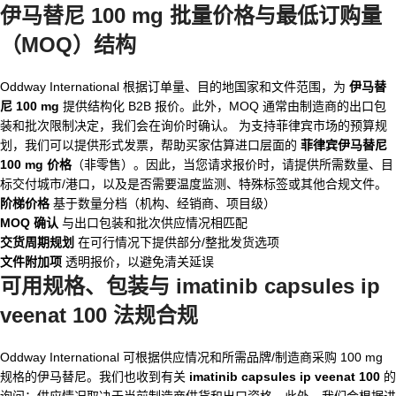
伊马替尼 100 mg 批量价格与最低订购量
（MOQ）结构
Oddway International 根据订单量、目的地国家和文件范围，为
伊马替
尼 100 mg
提供结构化 B2B 报价。此外，MOQ 通常由制造商的出口包
装和批次限制决定，我们会在询价时确认。 为支持菲律宾市场的预算规
划，我们可以提供形式发票，帮助买家估算进口层面的
菲律宾伊马替尼
100 mg 价格
（非零售）。因此，当您请求报价时，请提供所需数量、目
标交付城市/港口，以及是否需要温度监测、特殊标签或其他合规文件。
阶梯价格
基于数量分档（机构、经销商、项目级）
MOQ 确认
与出口包装和批次供应情况相匹配
交货周期规划
在可行情况下提供部分/整批发货选项
文件附加项
透明报价，以避免清关延误
可用规格、包装与
imatinib capsules ip
veenat 100
法规合规
Oddway International 可根据供应情况和所需品牌/制造商采购 100 mg
规格的伊马替尼。我们也收到有关
imatinib capsules ip veenat 100
的
询问；供应情况取决于当前制造商供货和出口资格。此外，我们会根据进