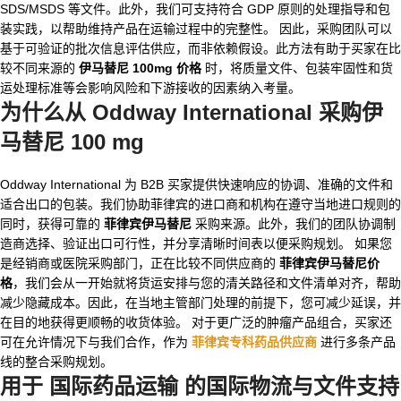
SDS/MSDS 等文件。此外，我们可支持符合 GDP 原则的处理指导和包
装实践，以帮助维持产品在运输过程中的完整性。 因此，采购团队可以
基于可验证的批次信息评估供应，而非依赖假设。此方法有助于买家在比
较不同来源的
伊马替尼 100mg 价格
时，将质量文件、包装牢固性和货
运处理标准等会影响风险和下游接收的因素纳入考量。
为什么从 Oddway International 采购伊
马替尼 100 mg
Oddway International 为 B2B 买家提供快速响应的协调、准确的文件和
适合出口的包装。我们协助菲律宾的进口商和机构在遵守当地进口规则的
同时，获得可靠的
菲律宾伊马替尼
采购来源。此外，我们的团队协调制
造商选择、验证出口可行性，并分享清晰时间表以便采购规划。 如果您
是经销商或医院采购部门，正在比较不同供应商的
菲律宾伊马替尼价
格
，我们会从一开始就将货运安排与您的清关路径和文件清单对齐，帮助
减少隐藏成本。因此，在当地主管部门处理的前提下，您可减少延误，并
在目的地获得更顺畅的收货体验。 对于更广泛的肿瘤产品组合，买家还
可在允许情况下与我们合作，作为
菲律宾专科药品供应商
进行多条产品
线的整合采购规划。
用于
国际药品运输
的国际物流与文件支持