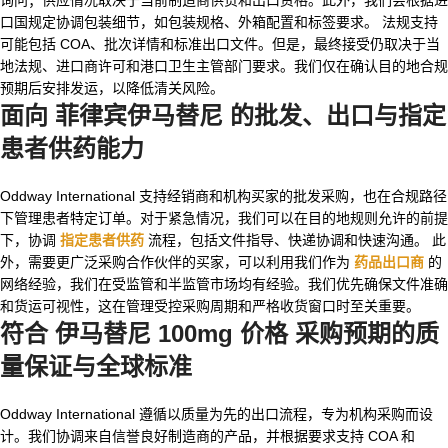
口国规定协调包装细节，如包装规格、外箱配置和标签要求。 法规支持
可能包括 COA、批次详情和标准出口文件。但是，最终接受仍取决于当
地法规、进口商许可和港口卫生主管部门要求。我们仅在确认目的地合规
预期后安排发运，以降低清关风险。
面向
菲律宾伊马替尼
的批发、出口与指定
患者供药能力
Oddway International 支持经销商和机构买家的批发采购，也在合规路径
下管理患者特定订单。对于紧急情况，我们可以在目的地规则允许的前提
下，协调
指定患者供药
流程，包括文件指导、快递协调和快速沟通。 此
外，需要更广泛采购合作伙伴的买家，可以利用我们作为
药品出口商
的
网络经验，我们在受监管和半监管市场均有经验。我们优先确保文件准确
和货运可视性，这在管理受控采购周期和严格收货窗口时至关重要。
符合
伊马替尼 100mg 价格
采购预期的质
量保证与全球标准
Oddway International 遵循以质量为先的出口流程，专为机构采购而设
计。我们协调来自信誉良好制造商的产品，并根据要求支持 COA 和