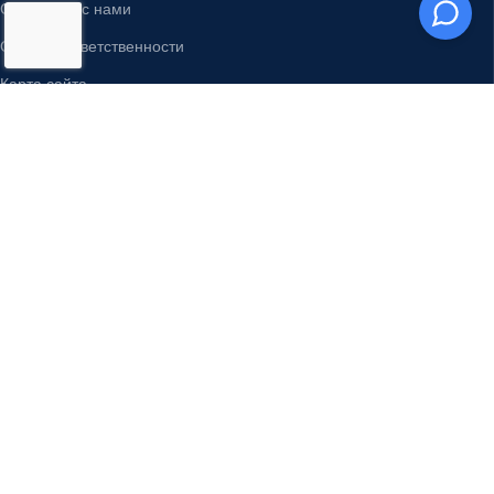
ГЕПАТИТ
Условия & положения
Возврат и возмещение
Политика конфиденциальности
Свяжитесь с нами
Отказ от ответственности
Карта сайта
Блог
ODDWAY INTERNATIONAL®
СВЯЖИТЕСЬ С НАМИ
Адрес:
Телефон : +91-11-43526658
4216/20, 1 Ansari Road,
Мобильный : +91-9873336444