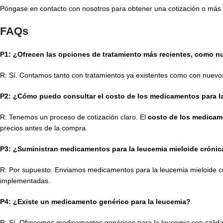
Póngase en contacto con nosotros para obtener una cotización o más 
FAQs
P1: ¿Ofrecen las opciones de tratamiento más recientes, como 
R: Sí. Contamos tanto con tratamientos ya existentes como con nuev
P2: ¿Cómo puedo consultar el costo de los medicamentos para la
R: Tenemos un proceso de cotización claro. El
costo de los medicam
precios antes de la compra.
P3: ¿Suministran medicamentos para la leucemia mieloide crónic
R: Por supuesto. Enviamos medicamentos para la leucemia mieloide cr
implementadas.
P4: ¿Existe un medicamento genérico para la leucemia?
R: Sí. Ofrecemos medicamentos genéricos para la leucemia con calida