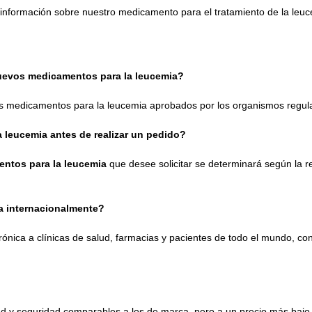
información sobre nuestro medicamento para el tratamiento de la leuc
nuevos medicamentos para la leucemia?
os medicamentos para la leucemia aprobados por los organismos regul
 leucemia antes de realizar un pedido?
entos para la leucemia
que desee solicitar se determinará según la re
a internacionalmente?
ónica a clínicas de salud, farmacias y pacientes de todo el mundo, c
d y seguridad comparables a los de marca, pero a un precio más bajo