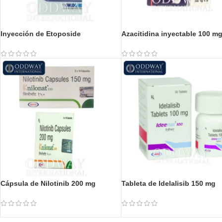
Inyección de Etoposide
Azacitidina inyectable 100 m
Cápsula de Nilotinib 200 mg
Tableta de Idelalisib 150 mg