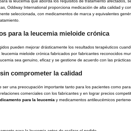
a la leucemia que aborda los requisitos de tratamiento afectados, seg
as, Oddway International proporciona medicación de alta calidad y co
nte seleccionada, con medicamentos de marca y equivalentes genérico
atamiento.
s para la leucemia mieloide crónica
rigidos pueden mejorar drásticamente los resultados terapéuticos cuand
eucemia mieloide crónica fabricados por fabricantes reconocidos mundi
ucemia sea genuino, eficaz y se gestione de acuerdo con las prácticas
sin comprometer la calidad
 ser una preocupación importante tanto para los pacientes como par
 relaciones comerciales con los fabricantes y en lograr precios compet
edicamento para la leucemia
y medicamentos antileucémicos perteneci
amento para la leucemia antes de realizar el pedido.