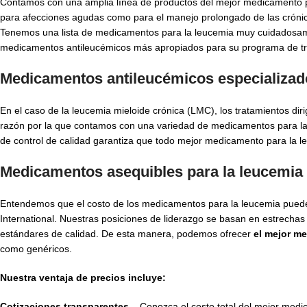
Contamos con una amplia línea de productos del mejor medicamento par
para afecciones agudas como para el manejo prolongado de las crónic
Tenemos una lista de medicamentos para la leucemia muy cuidadosame
medicamentos antileucémicos más apropiados para su programa de tr
Medicamentos antileucémicos especializado
En el caso de la leucemia mieloide crónica (LMC), los tratamientos di
razón por la que contamos con una variedad de medicamentos para la l
de control de calidad garantiza que todo mejor medicamento para la le
Medicamentos asequibles para la leucemia 
Entendemos que el costo de los medicamentos para la leucemia puede
International. Nuestras posiciones de liderazgo se basan en estrechas
estándares de calidad. De esta manera, podemos ofrecer
el mejor m
como genéricos.
Nuestra ventaja de precios incluye:
Cotizaciones transparentes –
Conozca el costo total del mejor medic