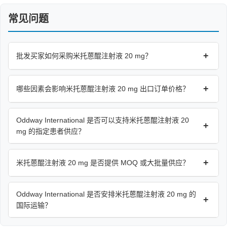
常见问题
+
批发买家如何采购米托蒽醌注射液 20 mg？
+
哪些因素会影响米托蒽醌注射液 20 mg 出口订单价格？
Oddway International 是否可以支持米托蒽醌注射液 20
+
mg 的指定患者供应？
+
米托蒽醌注射液 20 mg 是否提供 MOQ 或大批量供应？
Oddway International 是否安排米托蒽醌注射液 20 mg 的
+
国际运输？