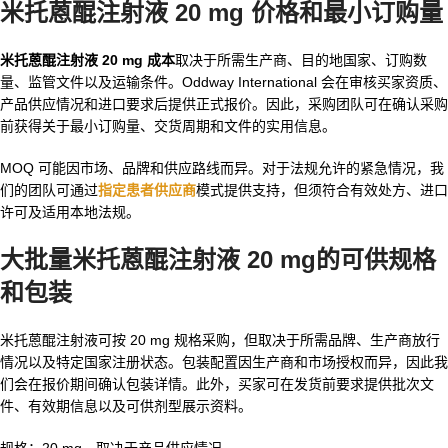
米托蒽醌注射液 20 mg 价格和最小订购量
米托蒽醌注射液 20 mg 成本
取决于所需生产商、目的地国家、订购数
量、监管文件以及运输条件。Oddway International 会在审核买家资质、
产品供应情况和进口要求后提供正式报价。因此，采购团队可在确认采购
前获得关于最小订购量、交货周期和文件的实用信息。
MOQ 可能因市场、品牌和供应路线而异。对于法规允许的紧急情况，我
们的团队可通过
指定患者供应商
模式提供支持，但须符合有效处方、进口
许可及适用本地法规。
大批量米托蒽醌注射液 20 mg
的可供规格
和包装
米托蒽醌注射液可按 20 mg 规格采购，但取决于所需品牌、生产商放行
情况以及特定国家注册状态。包装配置因生产商和市场授权而异，因此我
们会在报价期间确认包装详情。此外，买家可在发货前要求提供批次文
件、有效期信息以及可供剂型展示资料。