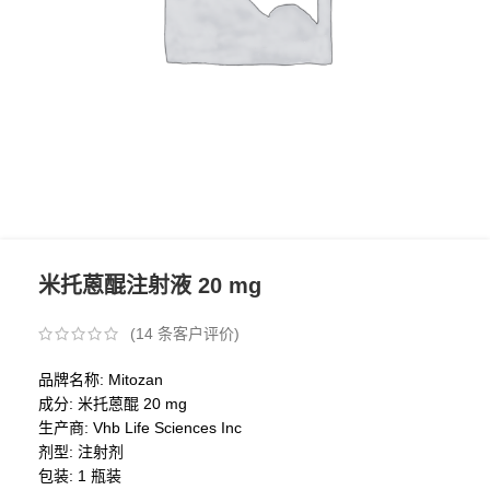
米托蒽醌注射液 20 mg
(
14
条客户评价)
品牌名称: Mitozan
成分: 米托蒽醌 20 mg
生产商: Vhb Life Sciences Inc
剂型: 注射剂
包装: 1 瓶装