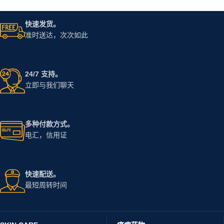
快速发货。
准时送达，次次如此
24/7 支持。
立即与我们聊天
多种付款方式。
电汇，信用证
快速配送。
最短周转时间