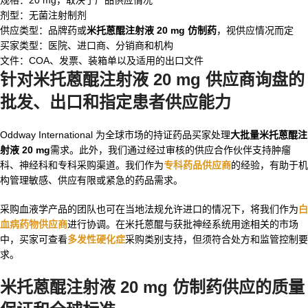
规格：20 mg，取决于产品供应情况
剂型：无菌注射制剂
供应类型：品牌药或
米托蒽醌注射液 20 mg 仿制药
，视供应情况而定
买家类型：医院、进口商、分销商和机构
文件：COA、发票、装箱单以及适用的出口文件
针对
米托蒽醌注射液 20 mg 供应商
询盘的
批发、出口和指定患者供应能力
Oddway International 为全球市场的持证药品买家处理
大批量米托蒽醌注
射液 20 mg
需求。此外，我们通过经过审核的供应合作伙伴支持肿瘤
科、神经科和专科采购渠道。我们作为
专科药品供应商
的经验，有助于机
构管理敏感、供应有限或紧急的药品需求。
采购血液学产品的团队也可在当地法规允许进口的情况下，将我们作为
白
血病药物供应商
进行协调。在米托蒽醌与获批神经系统用途相关的市场
中，买家可查看
多发性硬化症
采购类别支持，但须符合处方和监管控制要
求。
米托蒽醌注射液 20 mg 仿制药
供应的质量