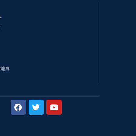
件
款
站地图