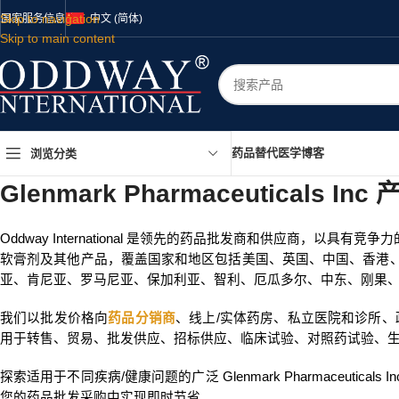
Skip to navigation
国家
服务
信息
中文 (简体)
Skip to main content
药品
替代医学
博客
浏览分类
Glenmark Pharmaceuticals In
Oddway International 是领先的药品批发商和供应商
软膏剂及其他产品，覆盖国家和地区包括美国、英国、中国、香港
亚、肯尼亚、罗马尼亚、保加利亚、智利、厄瓜多尔、中东、刚果
我们以批发价格向
药品分销商
、线上/实体药房、私立医院和诊所、政府卫生
用于转售、贸易、批发供应、招标供应、临床试验、对照药试验、
探索适用于不同疾病/健康问题的广泛 Glenmark Pharmaceutica
您的药品批发采购中实现即时节省。