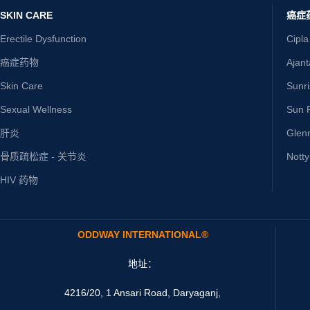
SKIN CARE
癌症
Erectile Dysfunction
Cipla
癌症药物
Ajan
Skin Care
Sunr
Sexual Wellness
Sun P
肝炎
Glen
骨质疏松症 - 关节炎
Nott
HIV 药物
ODDWAY INTERNATIONAL®
地址：
4216/20, 1 Ansari Road, Daryaganj,