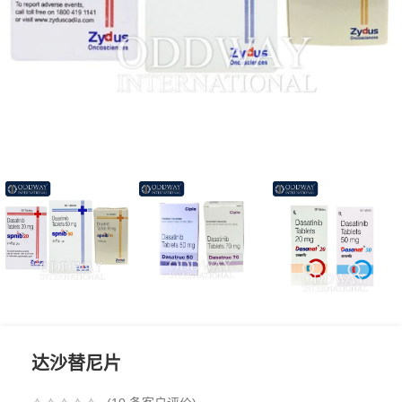
达沙替尼片