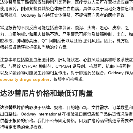
达沙替尼属于酪氨酸激酶抑制剂类药物。医疗专业人员可在获批适应症下
使用该药，例如某些费城染色体阳性白血病，具体取决于当地处方信息和
监管批准。Oddway 仅向持证实体供货，不提供面向患者的医疗建议。
常见报告的不良反应可能包括液体潴留、腹泻、头痛、恶心、皮疹、乏
力、血细胞减少和肌肉骨骼不适。严重警示可能涉及骨髓抑制、出血、胸
腔积液、肺动脉高压、QT 间期延长以及胚胎-胎儿风险。因此，处方医
师必须遵循获批标签和当地治疗方案。
注意事项包括监测血细胞计数、肝功能状态、心脏风险因素和呼吸系统症
状。与强效 CYP3A4 抑制剂、CYP3A4 诱导剂、抗凝药、抗血小板药物
以及抑酸药物可能发生药物相互作用。对于肿瘤药品组合，Oddway 作为
specialty drugs supplier
，仅服务机构需求。
达沙替尼片价格和最低订购量
达沙替尼片价格
取决于品牌、规格、目的地市场、文件需求、订单数量和
出口路线。Oddway International 在核验进口商资质和产品供货情况后提
供基于报价的价格。我们不公布固定价格，因为肿瘤药品采购通常需要进
行特定市场的合规检查。