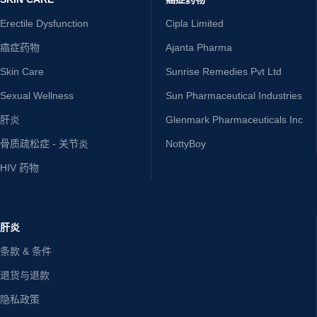
Erectile Dysfunction
Cipla Limited
癌症药物
Ajanta Pharma
Skin Care
Sunrise Remedies Pvt Ltd
Sexual Wellness
Sun Pharmaceutical Industries
肝炎
Glenmark Pharmaceuticals Inc
骨质疏松症 - 关节炎
NottyBoy
HIV 药物
肝炎
条款 & 条件
退货与退款
隐私政策