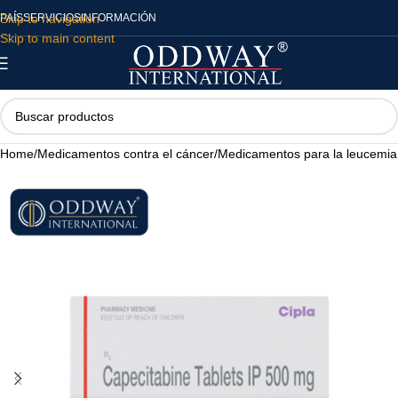
Skip to navigation
PAÍS
SERVICIOS
INFORMACIÓN
Skip to main content
Home
/
Medicamentos contra el cáncer
/
Medicamentos para la leucemia