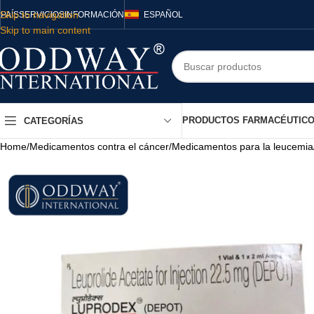
Skip to navigation
PAÍS
SERVICIOS
INFORMACIÓN
ESPAÑOL
Skip to main content
PRODUCTOS FARMACÉUTIC
CATEGORÍAS
Home
/
Medicamentos contra el cáncer
/
Medicamentos para la leucemia