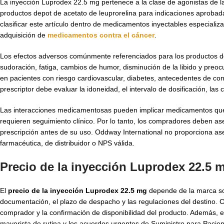
La inyección Luprodex 22.5 mg pertenece a la clase de agonistas de l
productos depot de acetato de leuprorelina para indicaciones aproba
clasificar este artículo dentro de medicamentos inyectables especiali
adquisición de
medicamentos contra el cáncer
.
Los efectos adversos comúnmente referenciados para los productos de a
sudoración, fatiga, cambios de humor, disminución de la libido y pre
en pacientes con riesgo cardiovascular, diabetes, antecedentes de con
prescriptor debe evaluar la idoneidad, el intervalo de dosificación, las 
Las interacciones medicamentosas pueden implicar medicamentos que a
requieren seguimiento clínico. Por lo tanto, los compradores deben ase
prescripción antes de su uso. Oddway International no proporciona ase
farmacéutica, de distribuidor o NPS válida.
Precio de la inyección Luprodex 22.5 
El
precio de la inyección Luprodex 22.5 mg
depende de la marca sol
documentación, el plazo de despacho y las regulaciones del destino. C
comprador y la confirmación de disponibilidad del producto. Además, 
mayorista de rutina y los acuerdos urgentes de Suministro para Pacie