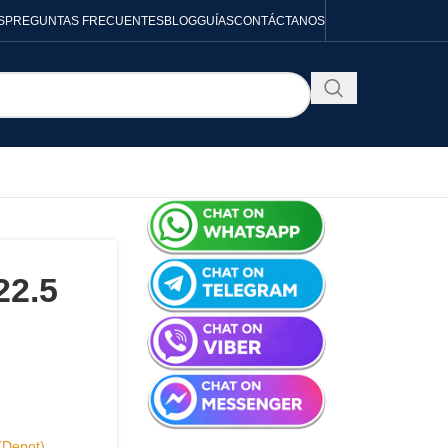
S
PREGUNTAS FRECUENTES
BLOG
GUÍAS
CONTÁCTANOS
22.5
(Depot)