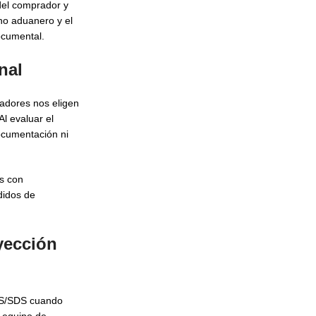
del comprador y
ho aduanero y el
ocumental.
nal
radores nos eligen
l evaluar el
ocumentación ni
os con
didos de
yección
SDS/SDS cuando
o equipo de