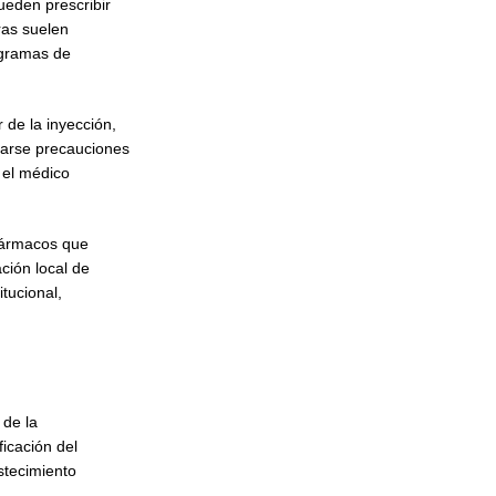
ueden prescribir
ras suelen
ogramas de
 de la inyección,
carse precauciones
 el médico
 fármacos que
ción local de
tucional,
 de la
icación del
stecimiento