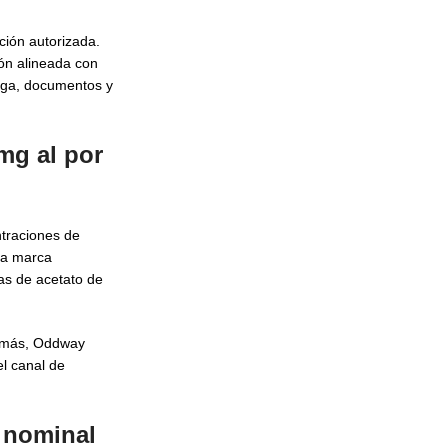
ción autorizada.
ión alineada con
rega, documentos y
mg al por
ntraciones de
 la marca
vas de acetato de
Además, Oddway
l canal de
e nominal