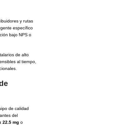
ibuidores y rutas
gente específico
ación bajo NPS o
larios de alto
nsibles al tiempo,
ucionales.
 de
uipo de calidad
 antes del
x 22.5 mg
o