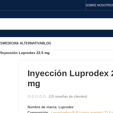
SOBRE NOSOTRO
OS
MEDICINA ALTERNATIVA
BLOG
/
Inyección Luprodex 22.5 mg
Inyección Luprodex 
mg
(
10
reseñas de clientes)
Nombre de marca: Luprodex
Composición :
Leuprorelina B.P (como acetato) 22.5 