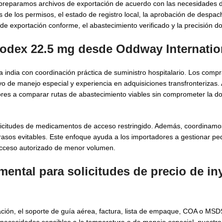
reparamos archivos de exportación de acuerdo con las necesidades 
 de los permisos, el estado de registro local, la aprobación de despac
 de exportación conforme, el abastecimiento verificado y la precisión d
rodex 22.5 mg desde Oddway Internatio
 india con coordinación práctica de suministro hospitalario. Los comp
de manejo especial y experiencia en adquisiciones transfronterizas. A
res a comparar rutas de abastecimiento viables sin comprometer la d
solicitudes de medicamentos de acceso restringido. Además, coordinam
asos evitables. Este enfoque ayuda a los importadores a gestionar pe
 acceso autorizado de menor volumen.
mental para solicitudes de precio de in
tación, el soporte de guía aérea, factura, lista de empaque, COA o M
a necesidades sensibles a la temperatura o de manejo especial, nuestr