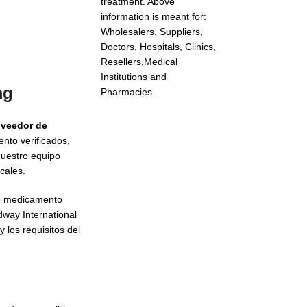
treatment. Above
information is meant for:
Wholesalers, Suppliers,
Doctors, Hospitals, Clinics,
Resellers,Medical
Institutions and
mg
Pharmacies.
oveedor de
nto verificados,
nuestro equipo
cales.
te medicamento
way International
 los requisitos del