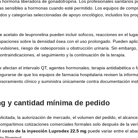
a hormona liberadora de gonadotropina. Los profesionales sanitarios p
das sensibles a hormonas cuando esté permitido. Los equipos de comp
zados y categorías seleccionadas de apoyo oncológico, incluidos los pr
cetato de leuprorelina pueden incluir sofocos, reacciones en el lugar
ocupaciones sobre la densidad ósea con el uso prolongado. Pueden apli
vulsiones, riesgo de osteoporosis u obstrucción urinaria. Sin embargo,
contraindicaciones, el seguimiento y la continuación de la terapia.
fectan el intervalo QT, agentes hormonales, terapia antidiabética o
gurarse de que los equipos de farmacia hospitalaria revisen la informa
soramiento clínico y suministra únicamente contra documentación insti
mg y cantidad mínima de pedido
icitada, la autorización de mercado, el volumen del pedido, el alcance
ompartimos cotizaciones comerciales formales solo después de la verif
el
costo de la inyección Luprodex 22.5 mg
puede variar entre el aba
nte Nominal.