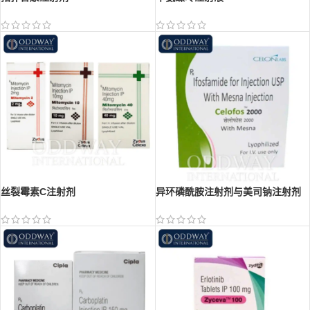
丝裂霉素C注射剂
异环磷酰胺注射剂与美司钠注射剂