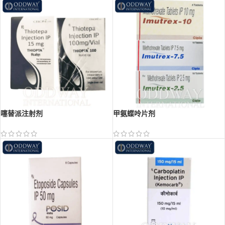
噻替派注射剂
甲氨蝶呤片剂