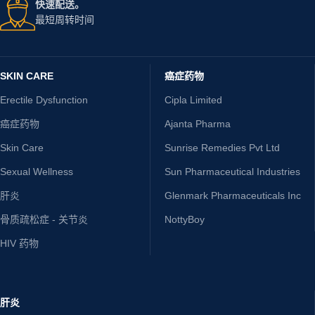
快速配送。
最短周转时间
SKIN CARE
癌症药物
Erectile Dysfunction
Cipla Limited
癌症药物
Ajanta Pharma
Skin Care
Sunrise Remedies Pvt Ltd
Sexual Wellness
Sun Pharmaceutical Industries
肝炎
Glenmark Pharmaceuticals Inc
骨质疏松症 - 关节炎
NottyBoy
HIV 药物
肝炎