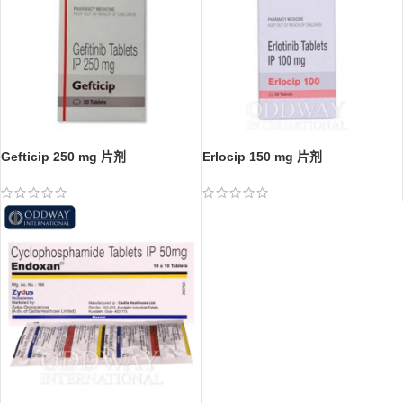
Gefticip 250 mg 片剂
Erlocip 150 mg 片剂