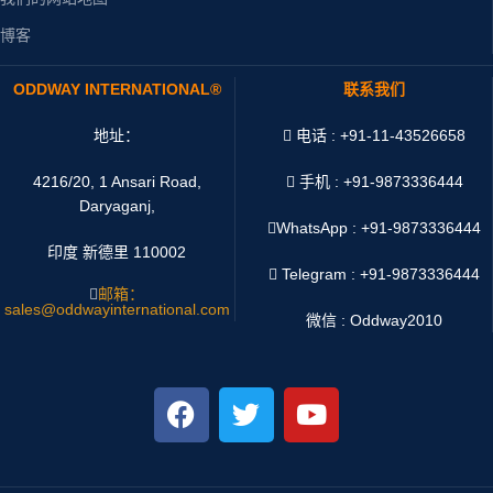
博客
ODDWAY INTERNATIONAL®
联系我们
地址：
电话 : +91-11-43526658
4216/20, 1 Ansari Road,
手机 : +91-9873336444
Daryaganj,
WhatsApp :
+91-9873336444
印度 新德里 110002
Telegram : +91-9873336444
邮箱：
sales@oddwayinternational.com
微信 : Oddway2010