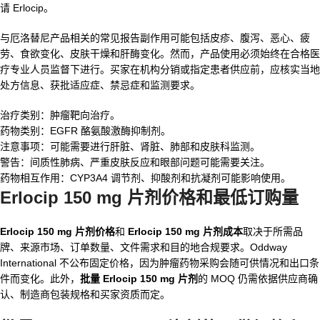
请 Erlocip。
与厄洛替尼产品相关的常见报告副作用可能包括皮疹、腹泻、恶心、疲
劳、食欲变化、皮肤干燥和肝酶变化。然而，产品使用必须始终在合格医
疗专业人员监督下进行。买家在机构分销或指定患者供应前，应核实当地
处方信息、获批适应症、禁忌症和监测要求。
治疗类别：肿瘤靶向治疗。
药物类别：EGFR 酪氨酸激酶抑制剂。
注意事项：可能需要进行肝脏、肾脏、肺部和皮肤科监测。
警告：间质性肺病、严重皮肤反应和眼部问题可能需要关注。
药物相互作用：CYP3A4 调节剂、抑酸剂和抗凝剂可能影响使用。
Erlocip 150 mg 片剂价格和最低订购量
Erlocip 150 mg 片剂价格
和
Erlocip 150 mg 片剂成本
取决于所需品
牌、来源市场、订单数量、文件需求和目的地合规要求。Oddway
International 不公布固定价格，因为肿瘤药物采购会随可供情况和出口条
件而变化。此外，
批量 Erlocip 150 mg 片剂
的 MOQ 仍需依据供应商确
认、制造商包装规格和买家资质而定。