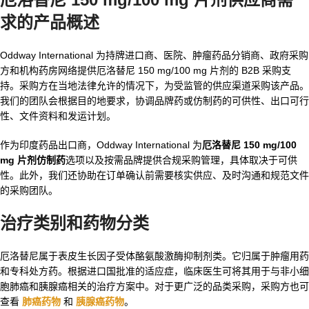
求的产品概述
Oddway International 为持牌进口商、医院、肿瘤药品分销商、政府采购
方和机构药房网络提供厄洛替尼 150 mg/100 mg 片剂的 B2B 采购支
持。采购方在当地法律允许的情况下，为受监管的供应渠道采购该产品。
我们的团队会根据目的地要求，协调品牌药或仿制药的可供性、出口可行
性、文件资料和发运计划。
作为印度药品出口商，Oddway International 为
厄洛替尼 150 mg/100
mg 片剂仿制药
选项以及按需品牌提供合规采购管理，具体取决于可供
性。此外，我们还协助在订单确认前需要核实供应、及时沟通和规范文件
的采购团队。
治疗类别和药物分类
厄洛替尼属于表皮生长因子受体酪氨酸激酶抑制剂类。它归属于肿瘤用药
和专科处方药。根据进口国批准的适应症，临床医生可将其用于与非小细
胞肺癌和胰腺癌相关的治疗方案中。对于更广泛的品类采购，采购方也可
查看
肺癌药物
和
胰腺癌药物
。