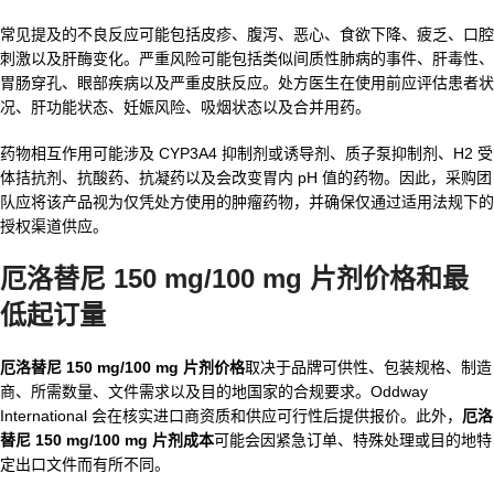
常见提及的不良反应可能包括皮疹、腹泻、恶心、食欲下降、疲乏、口腔
刺激以及肝酶变化。严重风险可能包括类似间质性肺病的事件、肝毒性、
胃肠穿孔、眼部疾病以及严重皮肤反应。处方医生在使用前应评估患者状
况、肝功能状态、妊娠风险、吸烟状态以及合并用药。
药物相互作用可能涉及 CYP3A4 抑制剂或诱导剂、质子泵抑制剂、H2 受
体拮抗剂、抗酸药、抗凝药以及会改变胃内 pH 值的药物。因此，采购团
队应将该产品视为仅凭处方使用的肿瘤药物，并确保仅通过适用法规下的
授权渠道供应。
厄洛替尼 150 mg/100 mg 片剂价格和最
低起订量
厄洛替尼 150 mg/100 mg 片剂价格
取决于品牌可供性、包装规格、制造
商、所需数量、文件需求以及目的地国家的合规要求。Oddway
International 会在核实进口商资质和供应可行性后提供报价。此外，
厄洛
替尼 150 mg/100 mg 片剂成本
可能会因紧急订单、特殊处理或目的地特
定出口文件而有所不同。