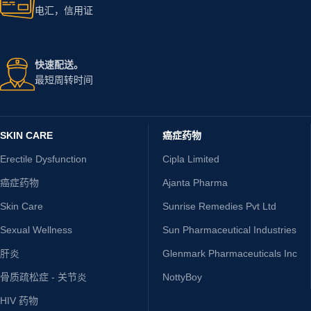
电汇，信用证
快速配送。
最短周转时间
SKIN CARE
癌症药物
Erectile Dysfunction
Cipla Limited
癌症药物
Ajanta Pharma
Skin Care
Sunrise Remedies Pvt Ltd
Sexual Wellness
Sun Pharmaceutical Industries
肝炎
Glenmark Pharmaceuticals Inc
骨质疏松症 - 关节炎
NottyBoy
HIV 药物