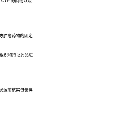
YP 的药物以及
布处方肿瘤药物的固定
组织和持证药品进
在确认发运前核实包装详