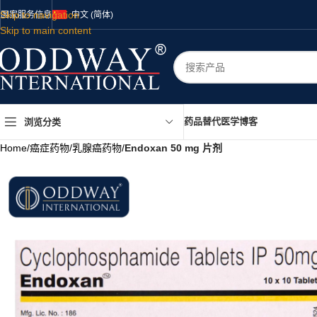
Skip to navigation
国家
服务
信息
中文 (简体)
Skip to main content
药品
替代医学
博客
浏览分类
Home
/
癌症药物
/
乳腺癌药物
/
Endoxan 50 mg 片剂