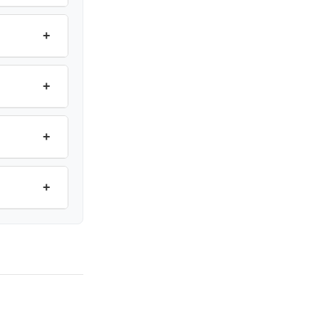
+
+
+
+