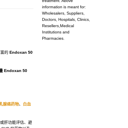
treatment. Above
information is meant for:
Wholesalers, Suppliers,
Doctors, Hospitals, Clinics,
Resellers,Medical
Institutions and
Pharmacies.
验丰富的
Endoxan 50
 Endoxan 50
乳腺癌药物
、
白血
或肝功能评估、避