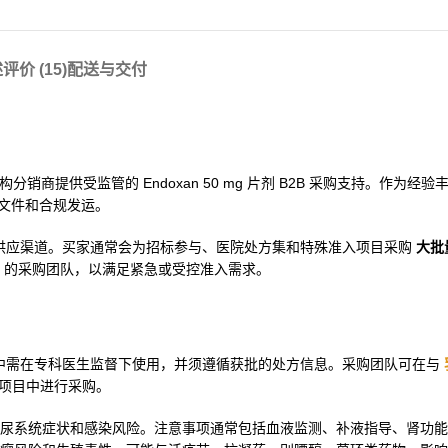
述
评价 (15)
配送与交付
和机构分销商提供受监管的 Endoxan 50 mg 片剂 B2B 采购支持。作为经
文件和合规发运。
制药物供应渠道。买家通常会为招标参与、医院处方集和特殊准入项目采购
大批量
的采购团队，以满足紧急或受控准入需求。
适应症中需在专科医生监督下使用，并须遵循获批的处方信息。采购团队可在与
项目中进行采购。
尿系统症状和感染风险。注意事项通常包括血液监测、补液指导、肾功能