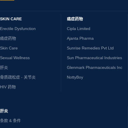
SKIN CARE
癌症药物
Erectile Dysfunction
Cipla Limited
癌症药物
Ajanta Pharma
Skin Care
Sunrise Remedies Pvt Ltd
Sexual Wellness
Sun Pharmaceutical Industries
肝炎
Glenmark Pharmaceuticals Inc
骨质疏松症 - 关节炎
NottyBoy
HIV 药物
肝炎
条款 & 条件