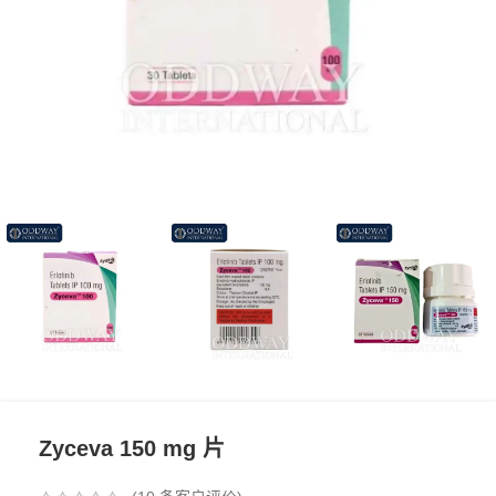
Zyceva 150 mg 片