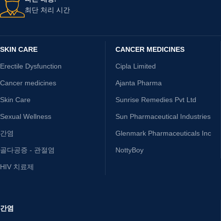
최단 처리 시간
SKIN CARE
CANCER MEDICINES
Erectile Dysfunction
Cipla Limited
Cancer medicines
Ajanta Pharma
Skin Care
Sunrise Remedies Pvt Ltd
Sexual Wellness
Sun Pharmaceutical Industries
간염
Glenmark Pharmaceuticals Inc
골다공증 - 관절염
NottyBoy
HIV 치료제
간염