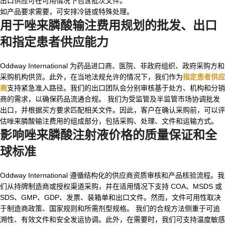
出口供应可在可用情况下包含批次文件。
如产品要求需要，可安排冷链或特殊处理。
用于
唑来膦酸输注费用
规划的批发、出口
和指定患者供应能力
Oddway International 为药品进口商、医院、非政府组织、政府采购方和
采购机构供货。此外，在当地法规允许的情况下，我们作为
指定患者供应
商
支持紧急准入路径。我们的出口团队会分别审核基于处方、机构和分销
商的需求，以确保药品流通合规。 我们为受监管及半监管市场协调批发
出口，并根据买方要求匹配相关文件。因此，客户在确认采购前，可以评
估唑来膦酸输注费用的组成部分，包括采购、处理、文件和运输方式。
影响
唑来膦酸注射液价格
的质量保证和全
球标准
Oddway International 遵循结构化的供应商资质审核和产品核验流程。我
们从持牌制造商或授权渠道采购，并在适用情况下支持 COA、MSDS 或
SDS、GMP、GDP、发票、装箱单和出口文件。然而，文件可用性取决
于制造商政策、国家规则和所需剂型规格。 我们的合规方法侧重于可追
溯性、有效文件和安全发运协调。此外，在需要时，我们可支持温度敏感