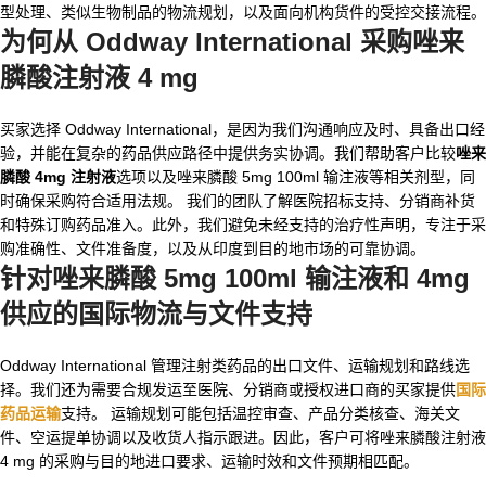
型处理、类似生物制品的物流规划，以及面向机构货件的受控交接流程。
为何从 Oddway International 采购唑来
膦酸注射液 4 mg
买家选择 Oddway International，是因为我们沟通响应及时、具备出口经
验，并能在复杂的药品供应路径中提供务实协调。我们帮助客户比较
唑来
膦酸 4mg 注射液
选项以及唑来膦酸 5mg 100ml 输注液等相关剂型，同
时确保采购符合适用法规。 我们的团队了解医院招标支持、分销商补货
和特殊订购药品准入。此外，我们避免未经支持的治疗性声明，专注于采
购准确性、文件准备度，以及从印度到目的地市场的可靠协调。
针对
唑来膦酸 5mg 100ml 输注液
和 4mg
供应的国际物流与文件支持
Oddway International 管理注射类药品的出口文件、运输规划和路线选
择。我们还为需要合规发运至医院、分销商或授权进口商的买家提供
国际
药品运输
支持。 运输规划可能包括温控审查、产品分类核查、海关文
件、空运提单协调以及收货人指示跟进。因此，客户可将唑来膦酸注射液
4 mg 的采购与目的地进口要求、运输时效和文件预期相匹配。