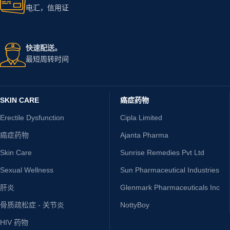
电汇，信用证
快速配送。
最短周转时间
SKIN CARE
癌症药物
Erectile Dysfunction
Cipla Limited
癌症药物
Ajanta Pharma
Skin Care
Sunrise Remedies Pvt Ltd
Sexual Wellness
Sun Pharmaceutical Industries
肝炎
Glenmark Pharmaceuticals Inc
骨质疏松症 - 关节炎
NottyBoy
HIV 药物