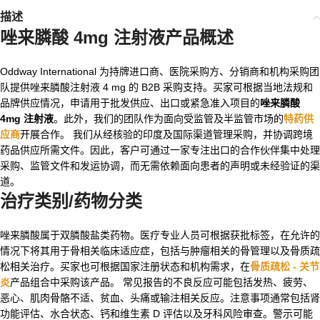
描述
唑来膦酸 4mg 注射液
产品概述
Oddway International 为持牌进口商、医院采购方、分销商和机构采购团
队提供唑来膦酸注射液 4 mg 的 B2B 采购支持。买家可根据当地法规和
品牌供应情况，申请用于批发供应、出口或紧急准入项目的
唑来膦酸
4mg 注射液
。此外，我们的团队作为面向受监管及半监管市场的
特药供
应商
开展合作。 我们从经核验的印度及国际渠道管理采购，并协调跨境
药品供应所需文件。因此，客户可通过一家专注出口的合作伙伴集中处理
采购、监管文件和发运协调，而无需依赖面向患者的声明或未经验证的渠
道。
治疗类别/药物分类
唑来膦酸属于双膦酸盐类药物。医疗专业人员可根据获批标签，在允许的
情况下将其用于骨相关临床适应症，包括与肿瘤相关的骨管理以及骨质疏
松相关治疗。买家也可根据国家注册状态和机构需求，在
骨质疏松 - 关节
炎
产品组合中采购该产品。 常见报告的不良反应可能包括发热、疲劳、
恶心、肌肉骨骼不适、贫血、头痛或输注相关反应。注意事项通常包括肾
功能评估、水合状态、钙和维生素 D 评估以及牙科风险审查。警示可能