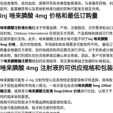
包括肾毒性、低钙血症、颌骨坏死和非典型股骨骨折。与肾毒性药物、利
尿剂、氨基糖苷类以及其他影响肾功能的药物可能发生相互作用。
Inj 唑来膦酸 4mg 价格和最低订购量
唑来膦酸注射液价格
取决于所需品牌、产地、注册路径、文件需求和出口
目的地。Oddway International 在核验买方资质、产品规格和路线可行性
后提供报价支持。此外，唑来膦酸注射液价格可能不同于
inj 唑来膦酸
4mg 价格
，因为剂型规格、市场授权和处理需求可能有所不同。 最低订
购量会根据买方类型、目的地规则和供应模式进行评估。对于机构或分销
商采购，我们的团队仅在合规审查后确认商业条款。因此，客户可获得关
于
唑来膦酸输注费用
规划的实用指导，而无需依赖缺乏依据的价格假设。
唑来膦酸 4mg 注射液
的可供应规格和包装
唑来膦酸可能有 4 mg 注射剂型以及其他特定国家规格可供选择，具体取
决于获批品牌和市场准入情况。一些买家也会咨询
唑来膦酸 5mg 100ml
输注液
，或将其与
唑来膦酸注射液 5mg/100ml 价格
进行比较，以用于不
同的临床采购渠道。
规格可供应性取决于所需品牌和国家授权情况。
包装可能因制造商、批次和注册剂型而异。