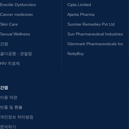
Erectile Dysfunction
Cipla Limited
Cancer medicines
Ajanta Pharma
Skin Care
Sunrise Remedies Pvt Ltd
Sexual Wellness
Sun Pharmaceutical Industries
간염
Glenmark Pharmaceuticals Inc
골다공증 - 관절염
NottyBoy
HIV 치료제
간염
이용 약관
반품 및 환불
개인정보 처리방침
문의하기