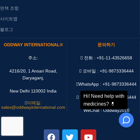
면책 조항
사이트맵
블로그
ODDWAY INTERNATIONAL®
문의하기
주소:
전화 : +91-11-43526658
4216/20, 1 Ansari Road,
모바일 : +91-9873336444
Daryaganj,
WhatsApp :
+91-9873336444
New Delhi 110002 India
Telegram : +91-9873336444
이메일:
sales@oddwayinternational.com
WeChat : Oddway2010