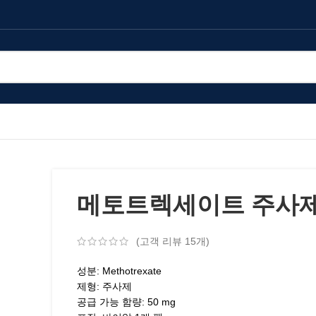
메토트렉세이트 주사
(고객 리뷰
15
개)
성분: Methotrexate
제형: 주사제
공급 가능 함량: 50 mg