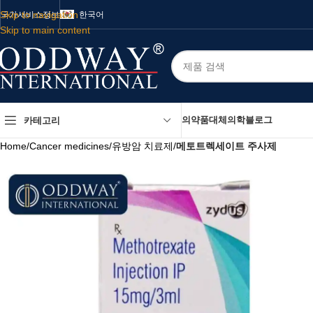
Skip to navigation
국가
서비스
정보
한국어
Skip to main content
의약품
대체의학
블로그
카테고리
Home
/
Cancer medicines
/
유방암 치료제
/
메토트렉세이트 주사제