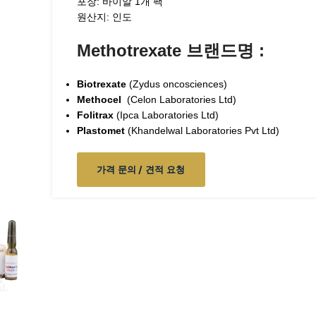
포장: 바이알 1개 팩
원산지: 인도
Methotrexate 브랜드명 :
Biotrexate
(Zydus oncosciences)
Methocel
(Celon Laboratories Ltd)
Folitrax
(Ipca Laboratories Ltd)
Plastomet
(
Khandelwal Laboratories Pvt Ltd
)
가격 문의 / 견적 요청