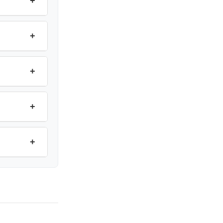
+
+
+
+
+