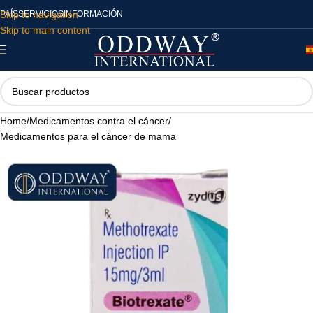
Skip to navigation
PAÍS
SERVICIOS
INFORMACIÓN
Skip to main content
Home
/
Medicamentos contra el cáncer
/
Medicamentos para el cáncer de mama