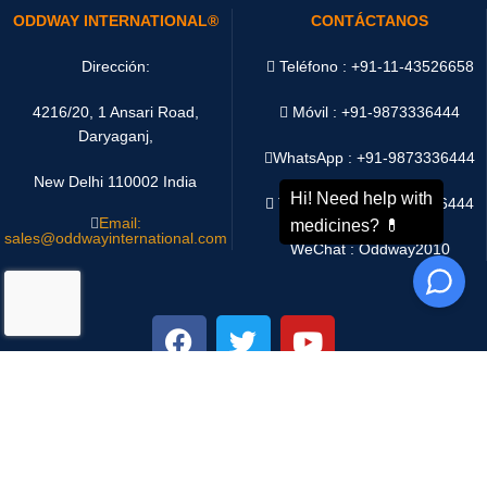
Blog
ODDWAY INTERNATIONAL®
CONTÁCTANOS
Dirección:
Teléfono : +91-11-43526658
4216/20, 1 Ansari Road,
Móvil : +91-9873336444
Daryaganj,
WhatsApp :
+91-9873336444
New Delhi 110002 India
Telegram : +91-9873336444
Email:
sales@oddwayinternational.com
WeChat : Oddway2010