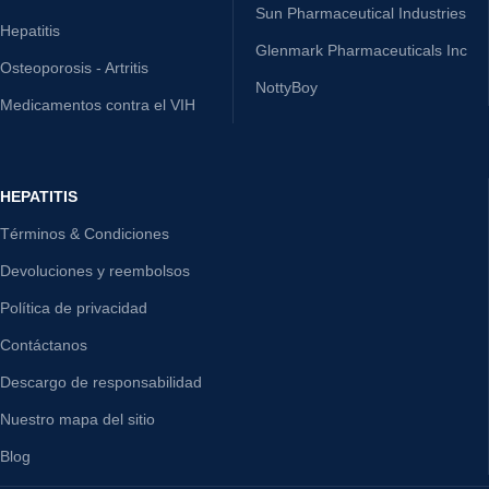
Ajanta Pharma
Skin Care
Sunrise Remedies Pvt Ltd
Sexual Wellness
Sun Pharmaceutical Industries
Hepatitis
Glenmark Pharmaceuticals Inc
Osteoporosis - Artritis
NottyBoy
Medicamentos contra el VIH
HEPATITIS
Términos & Condiciones
Devoluciones y reembolsos
Política de privacidad
Contáctanos
Descargo de responsabilidad
Nuestro mapa del sitio