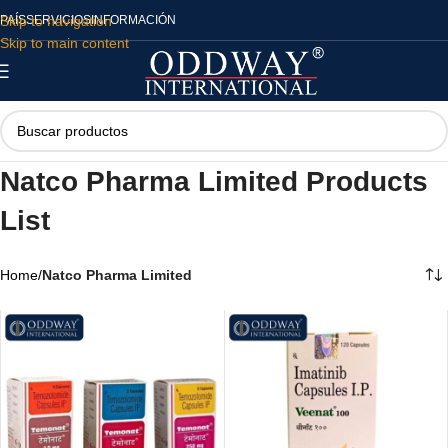
Skip to navigation
PAÍS
SERVICIOS
INFORMACIÓN
Skip to main content
Natco Pharma Limited Products
List
Home
/
Natco Pharma Limited