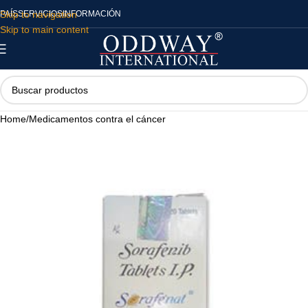
Skip to navigation
PAÍS
SERVICIOS
INFORMACIÓN
Skip to main content
Home
/
Medicamentos contra el cáncer