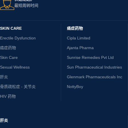
最短周转时间
SKIN CARE
癌症药物
Erectile Dysfunction
Cipla Limited
癌症药物
Ajanta Pharma
Skin Care
Sunrise Remedies Pvt Ltd
Sexual Wellness
Sun Pharmaceutical Industries
肝炎
Glenmark Pharmaceuticals Inc
骨质疏松症 - 关节炎
NottyBoy
HIV 药物
肝炎