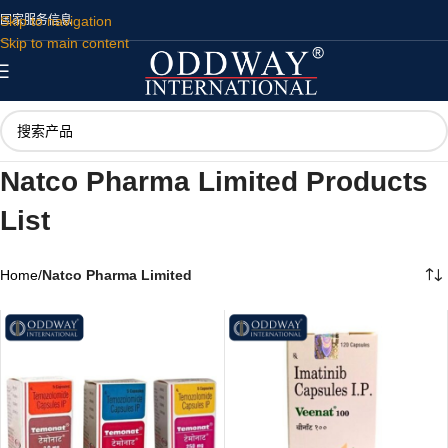
Skip to navigation
国家
服务
信息
Skip to main content
Natco Pharma Limited Products
List
Home
/
Natco Pharma Limited