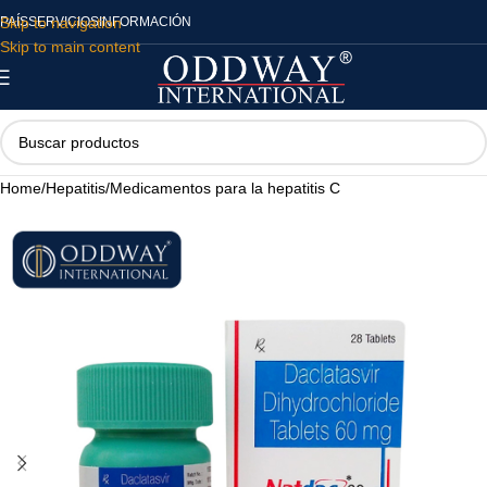
Skip to navigation
PAÍS
SERVICIOS
INFORMACIÓN
Skip to main content
Home
/
Hepatitis
/
Medicamentos para la hepatitis C