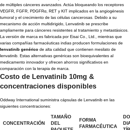
de múltiples cánceres avanzados. Actúa bloqueando los receptores
VEGFR, FGFR, PDGFRα, RET y KIT implicados en la angiogénesis
tumoral y el crecimiento de las células cancerosas. Debido a su
mecanismo de acción multidirigido, Lenvatinib se prescribe
ampliamente para cánceres resistentes al tratamiento y metastásicos.
La versión de marca es fabricada por Eisai Co., Ltd., mientras que
varias compañías farmacéuticas indias producen formulaciones de
lenvatinib genérico
de alta calidad que contienen mesilato de
lenvatinib. Estas alternativas genéricas son bioequivalentes al
medicamento innovador y ofrecen ahorros significativos en
comparación con la terapia de marca.
Costo de Lenvatinib 10mg &
concentraciones disponibles
Oddway International suministra cápsulas de Lenvatinib en las
siguientes concentraciones:
TAMAÑO
DO
FORMA
CONCENTRACIÓN
DEL
DI
FARMACÉUTICA
PAQUETE
TÍ