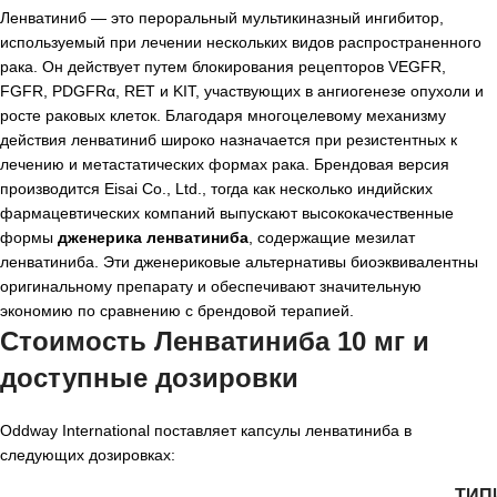
Ленватиниб — это пероральный мультикиназный ингибитор,
используемый при лечении нескольких видов распространенного
рака. Он действует путем блокирования рецепторов VEGFR,
FGFR, PDGFRα, RET и KIT, участвующих в ангиогенезе опухоли и
росте раковых клеток. Благодаря многоцелевому механизму
действия ленватиниб широко назначается при резистентных к
лечению и метастатических формах рака. Брендовая версия
производится Eisai Co., Ltd., тогда как несколько индийских
фармацевтических компаний выпускают высококачественные
формы
дженерика ленватиниба
, содержащие мезилат
ленватиниба. Эти дженериковые альтернативы биоэквивалентны
оригинальному препарату и обеспечивают значительную
экономию по сравнению с брендовой терапией.
Стоимость Ленватиниба 10 мг и
доступные дозировки
Oddway International поставляет капсулы ленватиниба в
следующих дозировках:
ТИП