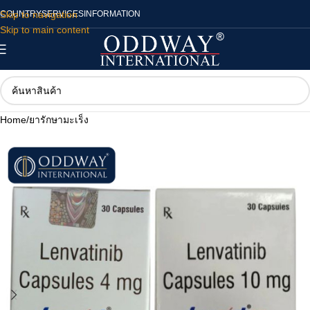
Skip to navigation
COUNTRY
SERVICES
INFORMATION
Skip to main content
Home
/
ยารักษามะเร็ง