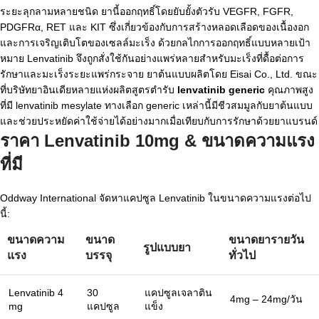
ระยะลุกลามหลายชนิด ยานี้ออกฤทธิ์โดยยับยั้งตัวรับ VEGFR, FGFR,
PDGFRα, RET และ KIT ซึ่งเกี่ยวข้องกับการสร้างหลอดเลือดของเนื้องอก
และการเจริญเติบโตของเซลล์มะเร็ง ด้วยกลไกการออกฤทธิ์แบบหลายเป้า
หมาย Lenvatinib จึงถูกสั่งใช้กันอย่างแพร่หลายสำหรับมะเร็งที่ดื้อต่อการ
รักษาและมะเร็งระยะแพร่กระจาย ยาต้นแบบผลิตโดย Eisai Co., Ltd. ขณะ
ที่บริษัทยาอินเดียหลายแห่งผลิตสูตรตำรับ
lenvatinib generic
คุณภาพสูง
ที่มี lenvatinib mesylate ทางเลือก generic เหล่านี้มีชีวสมมูลกับยาต้นแบบ
และช่วยประหยัดค่าใช้จ่ายได้อย่างมากเมื่อเทียบกับการรักษาด้วยยาแบรนด์
ราคา Lenvatinib 10mg & ขนาดความแรง
ที่มี
Oddway International จัดหาแคปซูล Lenvatinib ในขนาดความแรงต่อไป
นี้:
ขนาดความ
ขนาด
ขนาดยารายวัน
รูปแบบยา
แรง
บรรจุ
ทั่วไป
Lenvatinib 4
30
แคปซูลเจลาติน
4mg – 24mg/วัน
mg
แคปซูล
แข็ง