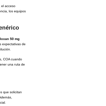
a el acceso
encia, los equipos
enérico
doxan 50 mg
as expectativas de
itución.
tes, COA cuando
ener una ruta de
s que solicitan
 Además,
ial.