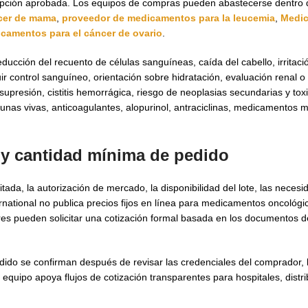
cripción aprobada. Los equipos de compras pueden abastecerse dentro 
cer de mama
,
proveedor de medicamentos para la leucemia
,
Medic
camentos para el cáncer de ovario
.
ducción del recuento de células sanguíneas, caída del cabello, irritac
r control sanguíneo, orientación sobre hidratación, evaluación renal o h
upresión, cistitis hemorrágica, riesgo de neoplasias secundarias y tox
nas vivas, anticoagulantes, alopurinol, antraciclinas, medicamentos m
y cantidad mínima de pedido
ada, la autorización de mercado, la disponibilidad del lote, las neces
rnational no publica precios fijos en línea para medicamentos oncológi
dores pueden solicitar una cotización formal basada en los documentos d
ido se confirman después de revisar las credenciales del comprador, l
 equipo apoya flujos de cotización transparentes para hospitales, dist