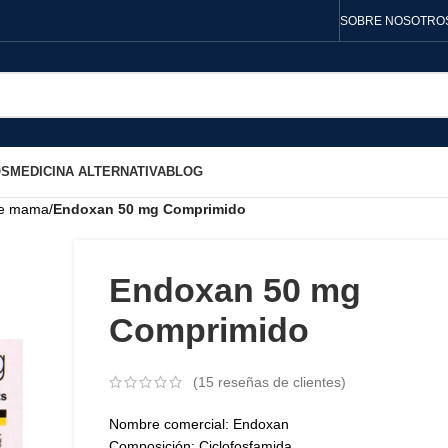
SOBRE NOSOTRO
OS
MEDICINA ALTERNATIVA
BLOG
de mama
/
Endoxan 50 mg Comprimido
Endoxan 50 mg
Comprimido
(
15
reseñas de clientes)
Nombre comercial: Endoxan
Composición: Ciclofosfamida