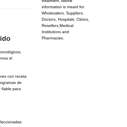
treatment. Above
information is meant for:
Wholesalers, Suppliers,
Doctors, Hospitals, Clinics,
Resellers,Medical
Institutions and
ido
Pharmacies.
oncológicos,
amos el
res con receta.
 programas de
l
fiable para
eleccionadas