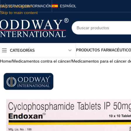
Skip to navigation
PAÍS
SERVICIOS
INFORMACIÓN
ESPAÑOL
Skip to main content
PRODUCTOS FARMACÉUTIC
CATEGORÍAS
Home
/
Medicamentos contra el cáncer
/
Medicamentos para el cáncer 