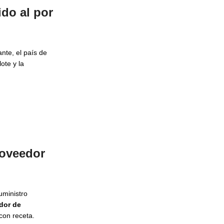
do al por
nte, el país de
ote y la
roveedor
uministro
dor de
con receta.