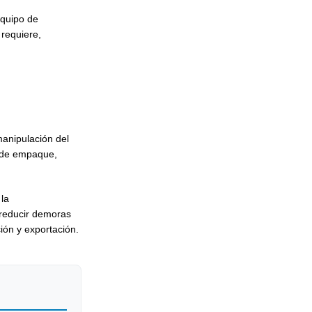
equipo de
 requiere,
manipulación del
ta de empaque,
la
 reducir demoras
ión y exportación.