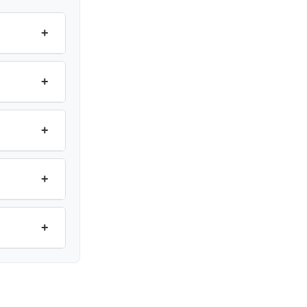
+
+
+
+
+