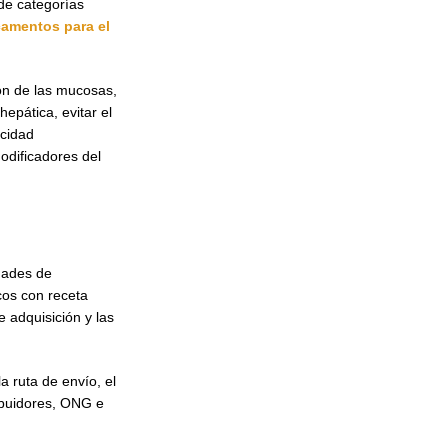
de categorías
amentos para el
ión de las mucosas,
epática, evitar el
icidad
odificadores del
idades de
cos con receta
e adquisición y las
a ruta de envío, el
ribuidores, ONG e