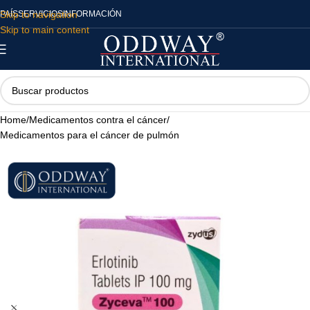
Skip to navigation
PAÍS
SERVICIOS
INFORMACIÓN
Skip to main content
Home
/
Medicamentos contra el cáncer
/
Medicamentos para el cáncer de pulmón