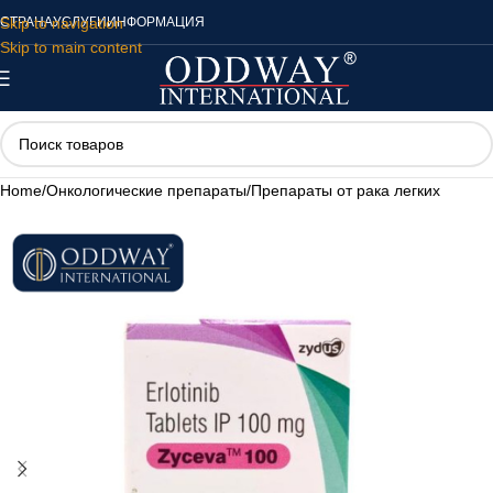
Skip to navigation
СТРАНА
УСЛУГИ
ИНФОРМАЦИЯ
Skip to main content
Home
/
Онкологические препараты
/
Препараты от рака легких