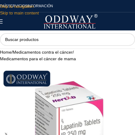
Skip to navigation
PAÍS
SERVICIOS
INFORMACIÓN
Skip to main content
Home
/
Medicamentos contra el cáncer
/
Medicamentos para el cáncer de mama