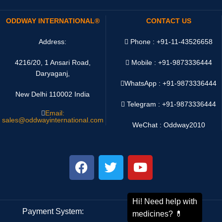
ODDWAY INTERNATIONAL®
CONTACT US
Address:
Phone : +91-11-43526658
4216/20, 1 Ansari Road,
Mobile : +91-9873336444
Daryaganj,
WhatsApp :
+91-9873336444
New Delhi 110002 India
Telegram : +91-9873336444
Email:
sales@oddwayinternational.com
WeChat : Oddway2010
Payment System:
Shipping System: