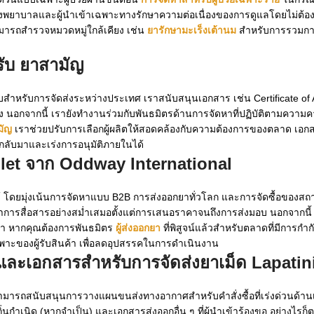
พยาบาลและผู้นำเข้าเฉพาะทางรักษาความต่อเนื่องของการดูแลโดยไม่ต้องม
สามารถสำรวจหมวดหมู่ใกล้เคียง เช่น
ยารักษามะเร็งเต้านม
สำหรับการรวมกา
รับ
ยาสามัญ
หรับการจัดส่งระหว่างประเทศ เราสนับสนุนเอกสาร เช่น Certificate of 
อกจากนี้ เรายังทำงานร่วมกับพันธมิตรด้านการจัดหาที่ปฏิบัติตามความคา
มัญ
เราช่วยปรับการเลือกผู้ผลิตให้สอดคล้องกับความต้องการของตลาด เอกส
กลับมาและเร่งการอนุมัติภายในได้
let จาก Oddway International
อได้ โดยมุ่งเน้นการจัดหาแบบ B2B การส่งออกยาทั่วโลก และการจัดซื้อของส
าการสื่อสารอย่างสม่ำเสมอตั้งแต่การเสนอราคาจนถึงการส่งมอบ นอกจากนี้ 
ิทยา หากคุณต้องการพันธมิตร
ผู้ส่งออกยา
ที่พิสูจน์แล้วสำหรับตลาดที่มีการกำก
ะของผู้รับสินค้า เพื่อลดอุปสรรคในการดำเนินงาน
ศและเอกสารสำหรับการจัดส่งยาเม็ด Lapati
ะสามารถสนับสนุนการวางแผนขนส่งทางอากาศสำหรับคำสั่งซื้อที่เร่งด่วนด้า
นกำเนิด (หากจำเป็น) และเอกสารส่งออกอื่น ๆ ที่ผู้นำเข้าร้องขอ อย่างไรก็