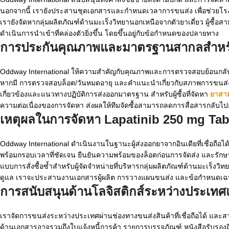
นอกจากนี้ เรายังประสานชุดเอกสารและกำหนดเวลาการขนส่ง เพื่อช่วยโรง
เรายังจัดหากลุ่มผลิตภัณฑ์ด้านมะเร็งวิทยานอกเหนือจากตัวยาเดี่ยว ผู้ซื้อ
ดำเนินการนำเข้าที่คล่องตัวยิ่งขึ้น โดยขึ้นอยู่กับข้อกำหนดของปลายทาง
การประกันคุณภาพและมาตรฐานสากลสำห
Oddway International ให้ความสำคัญกับคุณภาพและการตรวจสอบย้อนกลับสำ
หากมี การตรวจสอบล็อต/วันหมดอายุ และคำแนะนำเกี่ยวกับสภาพการขนส่ง น
เกี่ยวข้องและแนวทางปฏิบัติการส่งออกมาตรฐาน สำหรับผู้ซื้อที่จัดหา
ยาสา
ความต่อเนื่องของการจัดหา ส่งผลให้ทีมจัดซื้อสามารถลดการสื่อสารกลับไป
เหตุผลในการจัดหา Lapatinib 250 mg Tab
Oddway International ดำเนินงานในฐานะผู้ส่งออกยาจากอินเดียที่เชื่อถื
พร้อมกรอบเวลาที่ชัดเจน ยืนยันความพร้อมของล็อตก่อนการจัดส่ง และรักษ
แบบการสั่งซื้อซ้ำสำหรับผู้จัดจำหน่ายที่บริหารกลุ่มผลิตภัณฑ์ด้านมะเร็งว
ดูแล เราจะประสานงานเอกสารผู้ผลิต การวางแผนขนส่ง และข้อกำหนดเฉพา
การสนับสนุนด้านโลจิสติกส์ระหว่างประเท
เราจัดการขนส่งระหว่างประเทศผ่านช่องทางขนส่งสินค้าที่เชื่อถือได้ แล
ด้านเอกสารอาจรวมถึงใบแจ้งหนี้การค้า รายการบรรจุภัณฑ์ หนังสือรับรองถิ่