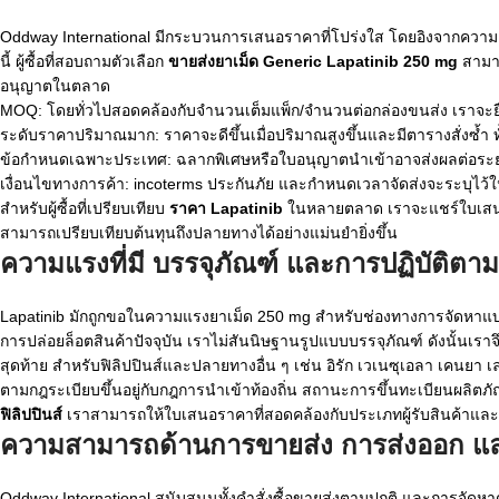
Oddway International มีกระบวนการเสนอราคาที่โปร่งใส โดยอิงจากความแ
นี้ ผู้ซื้อที่สอบถามตัวเลือก
ขายส่งยาเม็ด Generic Lapatinib 250 mg
สามาร
อนุญาตในตลาด
MOQ: โดยทั่วไปสอดคล้องกับจำนวนเต็มแพ็ก/จำนวนต่อกล่องขนส่ง เราจะ
ระดับราคาปริมาณมาก: ราคาจะดีขึ้นเมื่อปริมาณสูงขึ้นและมีตารางสั่งซ้ำ ทั้งนี
ข้อกำหนดเฉพาะประเทศ: ฉลากพิเศษหรือใบอนุญาตนำเข้าอาจส่งผลต่อระ
เงื่อนไขทางการค้า: incoterms ประกันภัย และกำหนดเวลาจัดส่งจะระบุไว้ใ
สำหรับผู้ซื้อที่เปรียบเทียบ
ราคา Lapatinib
ในหลายตลาด เราจะแชร์ใบเสนอรา
สามารถเปรียบเทียบต้นทุนถึงปลายทางได้อย่างแม่นยำยิ่งขึ้น
ความแรงที่มี บรรจุภัณฑ์ และการปฏิบัติต
Lapatinib มักถูกขอในความแรงยาเม็ด 250 mg สำหรับช่องทางการจัดหาแ
การปล่อยล็อตสินค้าปัจจุบัน เราไม่สันนิษฐานรูปแบบบรรจุภัณฑ์ ดังนั้นเ
สุดท้าย สำหรับฟิลิปปินส์และปลายทางอื่น ๆ เช่น อิรัก เวเนซุเอลา เคนยา
ตามกฎระเบียบขึ้นอยู่กับกฎการนำเข้าท้องถิ่น สถานะการขึ้นทะเบียนผลิตภ
ฟิลิปปินส์
เราสามารถให้ใบเสนอราคาที่สอดคล้องกับประเภทผู้รับสินค้าและเ
ความสามารถด้านการขายส่ง การส่งออก 
Oddway International สนับสนุนทั้งคำสั่งซื้อขายส่งตามปกติ และการจัดห