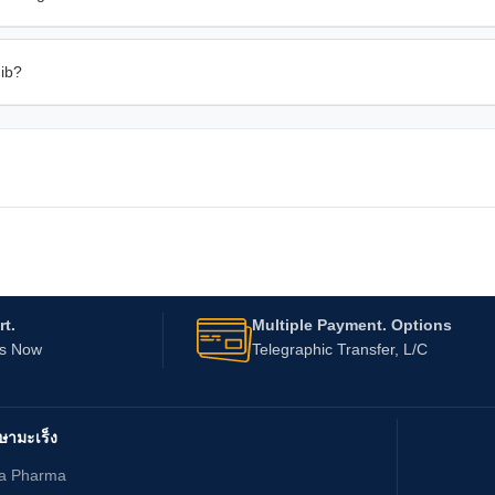
nib?
t.
Multiple Payment. Options
Us Now
Telegraphic Transfer, L/C
ษามะเร็ง
ta Pharma