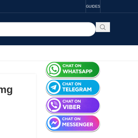
GUIDES
 mg