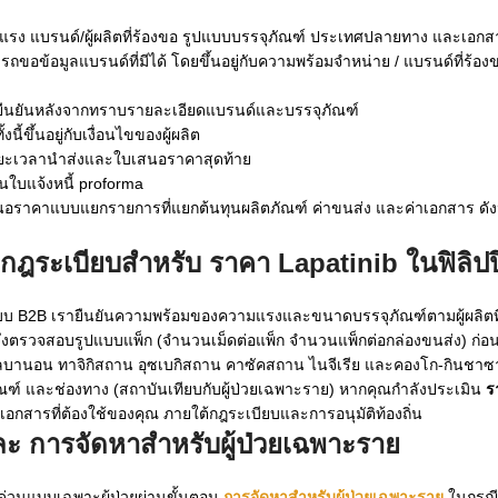
รง แบรนด์/ผู้ผลิตที่ร้องขอ รูปแบบบรรจุภัณฑ์ ประเทศปลายทาง และเอกสา
ถขอข้อมูลแบรนด์ที่มีได้ โดยขึ้นอยู่กับความพร้อมจำหน่าย / แบรนด์ที่ร
ยืนยันหลังจากทราบรายละเอียดแบรนด์และบรรจุภัณฑ์
้ขึ้นอยู่กับเงื่อนไขของผู้ผลิต
ยะเวลานำส่งและใบเสนอราคาสุดท้าย
นใบแจ้งหนี้ proforma
คาแบบแยกรายการที่แยกต้นทุนผลิตภัณฑ์ ค่าขนส่ง และค่าเอกสาร ดังนั้น
ามกฎระเบียบสำหรับ
ราคา Lapatinib ในฟิลิปป
บบ B2B เรายืนยันความพร้อมของความแรงและขนาดบรรจุภัณฑ์ตามผู้ผลิตท
ราจึงตรวจสอบรูปแบบแพ็ก (จำนวนเม็ดต่อแพ็ก จำนวนแพ็กต่อกล่องขนส่ง) ก่อ
 เลบานอน ทาจิกิสถาน อุซเบกิสถาน คาซัคสถาน ไนจีเรีย และคองโก-กินชาซา 
ัณฑ์ และช่องทาง (สถาบันเทียบกับผู้ป่วยเฉพาะราย) หากคุณกำลังประเมิน
ร
อกสารที่ต้องใช้ของคุณ ภายใต้กฎระเบียบและการอนุมัติท้องถิ่น
และ
การจัดหาสำหรับผู้ป่วยเฉพาะราย
าด่วนแบบเฉพาะผู้ป่วยผ่านขั้นตอน
การจัดหาสำหรับผู้ป่วยเฉพาะราย
ในกรณีท