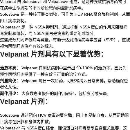
Velpanat 由 Sofosbuvir 和 Velpatasvir 组成，这两种强效抗病毒药物可
在病毒生命周期的不同阶段靶向丙型肝炎病毒。
Sofosbuvir 是一种核苷酸类似物，可作为 HCV RNA 聚合酶抑制剂，从而
阻止病毒复制。
Velpatasvir 是一种 NS5A 抑制剂，通过抑制 NS5A 蛋白的作用来阻断病
毒复制和组装，而 NS5A 蛋白是病毒的重要组成部分。
这些成分共同降低病毒载量，有助于达到持续病毒学应答（SVR），这被
视为丙型肝炎治疗有效的标志。
Velpanat 片剂具有以下显著优势：
治愈率高：
Velpanat 在测试病例中显示出
90-100%
的治愈率，因此为
慢性丙型肝炎提供了一种有效且可靠的治疗方式。
剂量简便：
Velpanat 每日一次给药，可轻松纳入日常安排，帮助确保患
者依从性。
副作用少：
大多数患者报告的副作用较轻，包括疲劳或头痛。
Velpanat 片剂：
Sofosbuvir 通过靶向 HCV 病毒的聚合酶，阻止其复制自身，从而帮助阻
止病毒在肝脏和身体内扩散。
Velpatasvir 与 NS5A 蛋白结合，而该蛋白对病毒复制自身至关重要，这