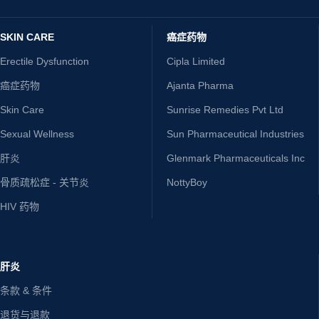
SKIN CARE
癌症药物
Erectile Dysfunction
Cipla Limited
癌症药物
Ajanta Pharma
Skin Care
Sunrise Remedies Pvt Ltd
Sexual Wellness
Sun Pharmaceutical Industries
肝炎
Glenmark Pharmaceuticals Inc
骨质疏松症 - 关节炎
NottyBoy
HIV 药物
肝炎
条款 & 条件
退货与退款