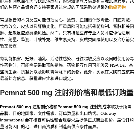
肺癌和间皮瘤相关的获批适应症，但须遵循处方信息和当地批准要求。我
们的肿瘤产品组合还支持买家通过合规的国际采购渠道采购
肺癌药物
。
常见报告的不良反应可能包括恶心、疲劳、血细胞计数降低、口腔刺激、
食欲改变、皮疹以及肝酶变化。严重风险可能包括骨髓抑制、肾脏相关问
题、超敏反应或感染风险。然而，只有持证医疗专业人员才应评估适用
性、剂量、监测、叶酸补充、维生素支持、皮质类固醇使用以及治疗前实
验室检查。
肾功能损害、妊娠、哺乳、活动性感染、既往超敏反应以及同时使用肾毒
性药物时，可能需要采取预防措施。药物相互作用可能涉及 NSAIDs、某
些抗生素、抗凝药以及影响肾清除率的药物。此外，买家在采购前应核实
最新处方信息、获批适应症和进口规定。
Pemnat 500 mg 注射剂价格和最低订购量
Pemnat 500 mg 注射剂价格
和
Pemnat 500 mg 注射剂成本
取决于所需
品牌、目的地国家、文件需求、订单数量和出口路线。Oddway
International 会在核查可供性和合规要求后提供正式商业报价。最低订购
量可能因目的地、进口商资质和制造商供应条件而异。