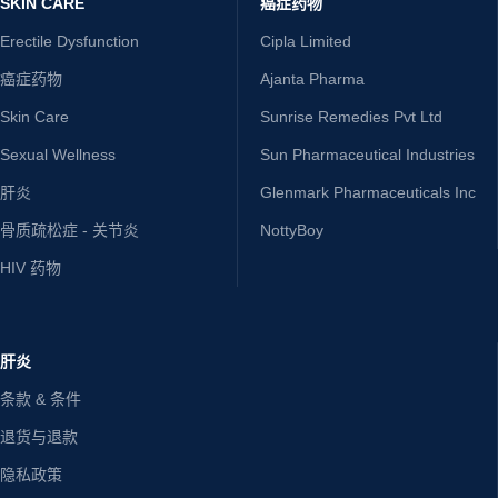
SKIN CARE
癌症药物
Erectile Dysfunction
Cipla Limited
癌症药物
Ajanta Pharma
Skin Care
Sunrise Remedies Pvt Ltd
Sexual Wellness
Sun Pharmaceutical Industries
肝炎
Glenmark Pharmaceuticals Inc
骨质疏松症 - 关节炎
NottyBoy
HIV 药物
肝炎
条款 & 条件
退货与退款
隐私政策