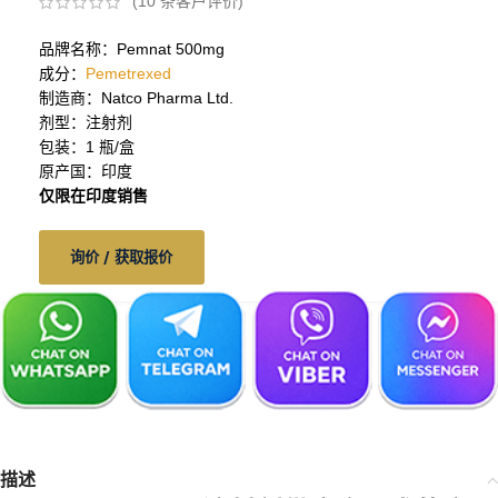
(
10
条客户评价)
品牌名称：Pemnat 500mg
成分：
Pemetrexed
制造商：Natco Pharma Ltd.
剂型：注射剂
包装：1 瓶/盒
原产国：印度
仅限在印度销售
询价 / 获取报价
描述