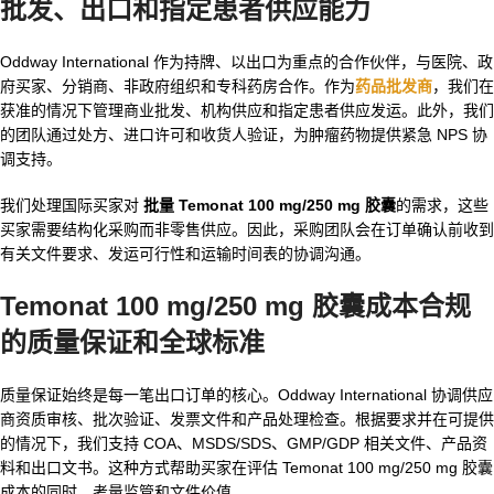
批发、出口和指定患者供应能力
Oddway International 作为持牌、以出口为重点的合作伙伴，与医院、政
府买家、分销商、非政府组织和专科药房合作。作为
药品批发商
，我们在
获准的情况下管理商业批发、机构供应和指定患者供应发运。此外，我们
的团队通过处方、进口许可和收货人验证，为肿瘤药物提供紧急 NPS 协
调支持。
我们处理国际买家对
批量 Temonat 100 mg/250 mg 胶囊
的需求，这些
买家需要结构化采购而非零售供应。因此，采购团队会在订单确认前收到
有关文件要求、发运可行性和运输时间表的协调沟通。
Temonat 100 mg/250 mg 胶囊成本合规
的质量保证和全球标准
质量保证始终是每一笔出口订单的核心。Oddway International 协调供应
商资质审核、批次验证、发票文件和产品处理检查。根据要求并在可提供
的情况下，我们支持 COA、MSDS/SDS、GMP/GDP 相关文件、产品资
料和出口文书。这种方式帮助买家在评估 Temonat 100 mg/250 mg 胶囊
成本的同时，考量监管和文件价值。