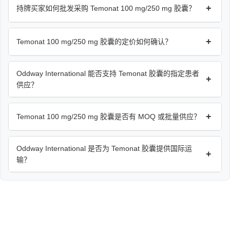
+
持牌买家如何批发采购 Temonat 100 mg/250 mg 胶囊？
+
Temonat 100 mg/250 mg 胶囊的定价如何确认？
Oddway International 能否支持 Temonat 胶囊的指定患者
+
供应？
+
Temonat 100 mg/250 mg 胶囊是否有 MOQ 或批量供应？
Oddway International 是否为 Temonat 胶囊提供国际运
+
输？