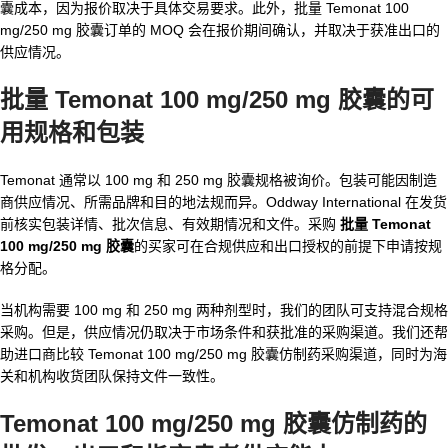
囊成本，因为报价取决于具体交易要求。此外，批量 Temonat 100
mg/250 mg 胶囊订单的 MOQ 会在报价期间确认，并取决于获准出口的
供应情况。
批量 Temonat 100 mg/250 mg 胶囊的可
用规格和包装
Temonat 通常以 100 mg 和 250 mg 胶囊规格被询价。包装可能因制造
商供应情况、所需品牌和目的地法规而异。Oddway International 在发货
前核实包装详情、批次信息、有效期情况和文件。采购
批量 Temonat
100 mg/250 mg 胶囊
的买家可在合规供应和出口授权的前提下申请按规
格分配。
当机构需要 100 mg 和 250 mg 两种剂型时，我们的团队可支持混合规格
采购。但是，供应情况仍取决于市场条件和获批准的采购渠道。我们还帮
助进口商比较 Temonat 100 mg/250 mg 胶囊仿制药采购渠道，同时为海
关和机构收货团队保持文件一致性。
Temonat 100 mg/250 mg 胶囊仿制药的