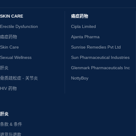
SKIN CARE
癌症药物
Erectile Dysfunction
Cipla Limited
癌症药物
Ajanta Pharma
Skin Care
Sunrise Remedies Pvt Ltd
Sexual Wellness
Sun Pharmaceutical Industries
肝炎
Glenmark Pharmaceuticals Inc
骨质疏松症 - 关节炎
NottyBoy
HIV 药物
肝炎
条款 & 条件
退货与退款