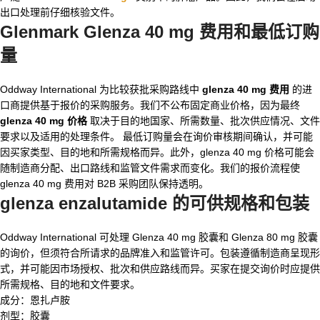
出口处理前仔细核验文件。
Glenmark Glenza 40 mg 费用和最低订购
量
Oddway International 为比较获批采购路线中
glenza 40 mg 费用
的进
口商提供基于报价的采购服务。我们不公布固定商业价格，因为最终
glenza 40 mg 价格
取决于目的地国家、所需数量、批次供应情况、文件
要求以及适用的处理条件。 最低订购量会在询价审核期间确认，并可能
因买家类型、目的地和所需规格而异。此外，glenza 40 mg 价格可能会
随制造商分配、出口路线和监管文件需求而变化。我们的报价流程使
glenza 40 mg 费用对 B2B 采购团队保持透明。
glenza enzalutamide 的可供规格和包装
Oddway International 可处理 Glenza 40 mg 胶囊和 Glenza 80 mg 胶囊
的询价，但须符合所请求的品牌准入和监管许可。包装遵循制造商呈现形
式，并可能因市场授权、批次和供应路线而异。买家在提交询价时应提供
所需规格、目的地和文件要求。
成分：恩扎卢胺
剂型：胶囊