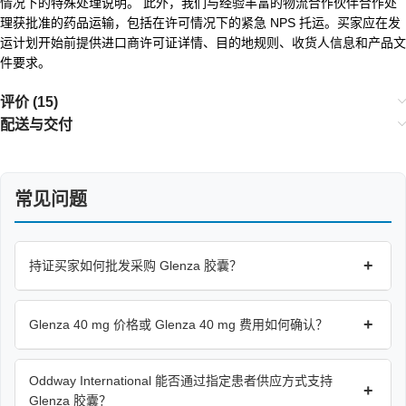
情况下的特殊处理说明。 此外，我们与经验丰富的物流合作伙伴合作处
理获批准的药品运输，包括在许可情况下的紧急 NPS 托运。买家应在发
运计划开始前提供进口商许可证详情、目的地规则、收货人信息和产品文
件要求。
评价 (15)
配送与交付
常见问题
+
持证买家如何批发采购 Glenza 胶囊？
+
Glenza 40 mg 价格或 Glenza 40 mg 费用如何确认？
Oddway International 能否通过指定患者供应方式支持
+
Glenza 胶囊？