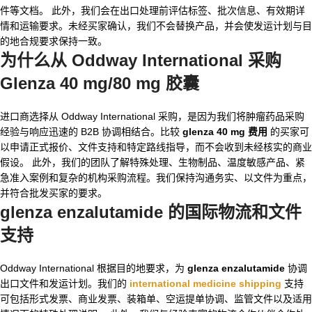
件等文档。 此外，我们会在出口处理前评估标签、批次信息、有效期详
情和运输要求。未经买家确认，我们不会替换产品，并会使发运计划与目
的地合规要求保持一致。
为什么从 Oddway International 采购
Glenza 40 mg/80 mg 胶囊
进口商选择从 Oddway International 采购，是因为我们将肿瘤药品采购
经验与响应迅速的 B2B 协调相结合。比较
glenza 40 mg 费用
的买家可
以申请正式报价、文件支持和特定路线指导，而不会收到未经核实的商业
假设。 此外，我们的团队了解特殊处理、生物制品、温度敏感产品、紧
急准入案例和复杂的机构采购流程。我们保持沟通务实、以文件为重点，
并符合批发买家的要求。
glenza enzalutamide 的国际物流和文件
支持
Oddway International 根据目的地要求，为
glenza enzalutamide
协调
出口文件和发运计划。我们的
international medicine shipping
支持
可包括形式发票、商业发票、装箱单、空运提单协调、监管文件以及适用