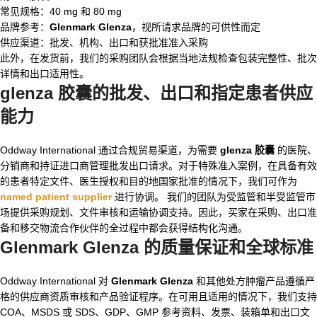
常见规格：40 mg 和 80 mg
品牌参考：
Glenmark Glenza
，视所请求品牌的可供性而定
供应渠道：批发、机构、出口和获批准准入采购
此外，在发货前，我们的采购团队会根据当地法规检查包装完整性、批次
详情和出口适用性。
glenza 胶囊的批发、出口和指定患者供应
能力
Oddway International 通过合规贸易渠道，为需要
glenza 胶囊
的医院、
分销商和持证进口商管理批发出口请求。对于特殊准入案例，在具备有效
的患者特定文件、医生授权和目的地国家批准的情况下，我们可作为
named patient supplier
进行协调。 我们的团队为受监管和半受监管市
场提供采购规划、文件审核和运输协调支持。因此，买家在采购、出口准
备和移交物流合作伙伴的全过程中都会获得结构化沟通。
Glenmark Glenza 的质量保证和全球标准
Oddway International 对
Glenmark Glenza
和其他处方肿瘤产品遵循严
格的供应商资质审核和产品验证程序。在可用且适用的情况下，我们支持
COA、MSDS 或 SDS、GDP、GMP 参考资料、发票、装箱单和出口文