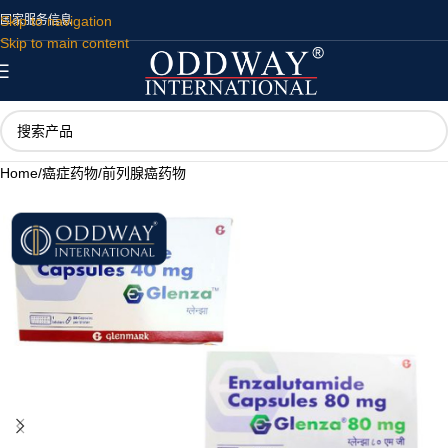
Skip to navigation
国家
服务
信息
Skip to main content
Home
/
癌症药物
/
前列腺癌药物