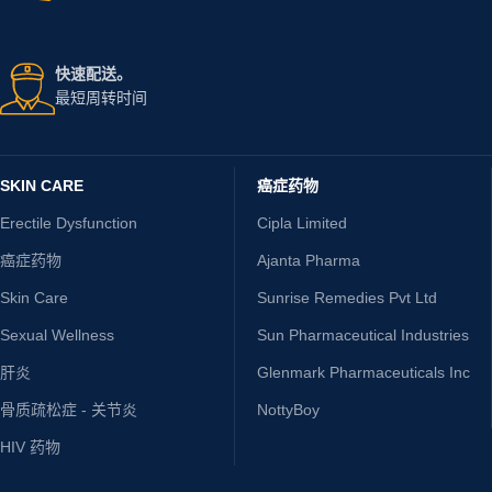
快速配送。
最短周转时间
SKIN CARE
癌症药物
Erectile Dysfunction
Cipla Limited
癌症药物
Ajanta Pharma
Skin Care
Sunrise Remedies Pvt Ltd
Sexual Wellness
Sun Pharmaceutical Industries
肝炎
Glenmark Pharmaceuticals Inc
骨质疏松症 - 关节炎
NottyBoy
HIV 药物