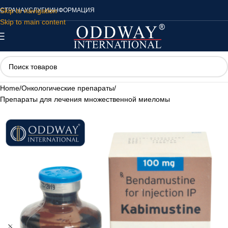
Skip to navigation
СТРАНА
УСЛУГИ
ИНФОРМАЦИЯ
Skip to main content
Home
/
Онкологические препараты
/
Препараты для лечения множественной миеломы