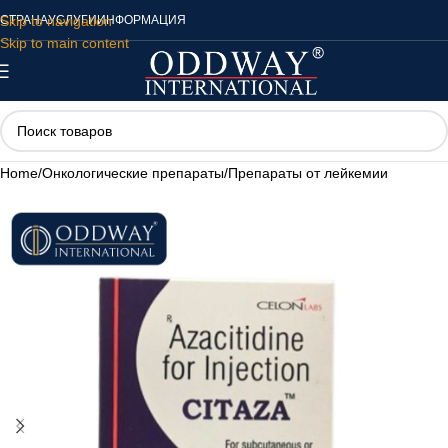
Skip to navigation
СТРАНА
УСЛУГИ
ИНФОРМАЦИЯ
Skip to main content
Home
/
Онкологические препараты
/
Препараты от лейкемии