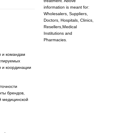
treatment. Above
information is meant for:
Wholesalers, Suppliers,
Doctors, Hospitals, Clinics,
Resellers,Medical
Institutions and
Pharmacies.
м и командам
гулируемых
и и координации
 точности
нты брендов,
ой медицинской