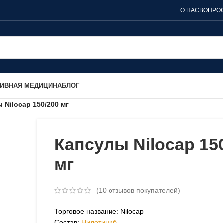
О НАС
ВОПРОС
ТИВНАЯ МЕДИЦИНА
БЛОГ
 Nilocap 150/200 мг
Капсулы Nilocap 15
мг
(
10
отзывов покупателей)
Торговое название: Nilocap
Состав:
Нилотиниб