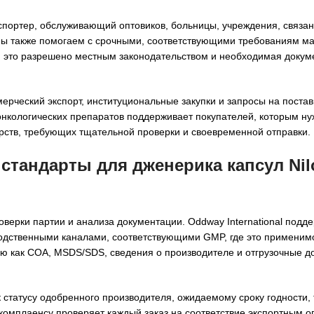
кспортер, обслуживающий оптовиков, больницы, учреждения, связа
Мы также помогаем с срочными, соответствующими требованиям м
и это разрешено местным законодательством и необходимая докум
ерческий экспорт, институциональные закупки и запросы на поста
 онкологических препаратов поддерживает покупателей, которым н
рств, требующих тщательной проверки и своевременной отправки.
 стандарты для
дженерика капсул Nil
верки партии и анализа документации. Oddway International подд
одственными каналами, соответствующими GMP, где это применимо
ую как COA, MSDS/SDS, сведения о производителе и отгрузочные д
 статусу одобренного производителя, ожидаемому сроку годности,
комплаенсу проверяет каждый заказ на соответствие экспортным о