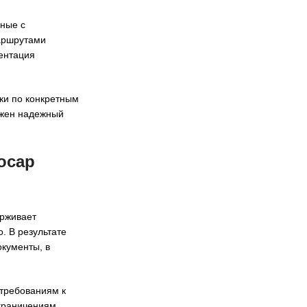
нные с
аршрутами
ентация
вки по конкретным
ужен надежный
ocap
ерживает
. В результате
окументы, в
 требованиям к
граничениям,