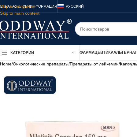
Skip to navigation
СТРАНА
УСЛУГИ
ИНФОРМАЦИЯ
РУССКИЙ
Skip to main content
ФАРМАЦЕВТИКА
АЛЬТЕРНА
КАТЕГОРИИ
Home
/
Онкологические препараты
/
Препараты от лейкемии
/
Капсулы