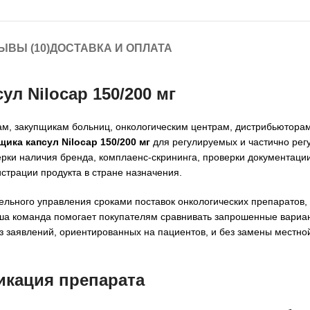
ЫВЫ (10)
ДОСТАВКА И ОПЛАТА
ул Nilocap 150/200 мг
ам, закупщикам больниц, онкологическим центрам, дистрибьютора
щика капсул Nilocap 150/200 мг
для регулируемых и частично ре
рки наличия бренда, комплаенс-скрининга, проверки документаци
страции продукта в стране назначения.
ельного управления сроками поставок онкологических препаратов,
аша команда помогает покупателям сравнивать запрошенные вариа
з заявлений, ориентированных на пациентов, и без замены местн
икация препарата