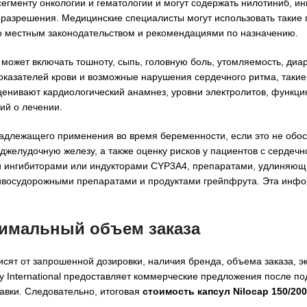
сегменту онкологии и гематологии и могут содержать нилотиниб, ин
о разрешения. Медицинские специалисты могут использовать такие
но местным законодательством и рекомендациями по назначению.
может включать тошноту, сыпь, головную боль, утомляемость, ди
казателей крови и возможные нарушения сердечного ритма, такие
енивают кардиологический анамнез, уровни электролитов, функци
ий о лечении.
адлежащего применения во время беременности, если это не обо
джелудочную железу, а также оценку рисков у пациентов с сердеч
и ингибиторами или индукторами CYP3A4, препаратами, удлиняющ
тивосудорожными препаратами и продуктами грейпфрута. Эта инф
инимальный объем заказа
сят от запрошенной дозировки, наличия бренда, объема заказа, э
y International предоставляет коммерческие предложения после п
авки. Следовательно, итоговая
стоимость капсул Nilocap 150/200