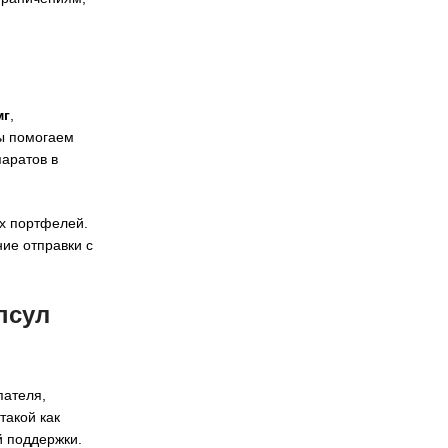
мг
,
мы помогаем
аратов в
х портфелей.
ие отправки с
псул
пателя,
такой как
й поддержки.