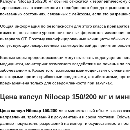
Капсулы Nilocap 150/200 мг обычно относятся к терапевтическому 
тирозинкиназы, в зависимости от одобренного бренда и рыночног
показанных состояниях, связанных с лейкозом, если это разреше
Общая информация по безопасности для этого класса препаратов 
в животе, повышение уровня печеночных ферментов, изменения по
интервала QT. Поэтому квалифицированные клиницисты обычно оц
сопутствующих лекарственных взаимодействий до принятия решен
Важные меры предосторожности могут включать недопущение нен
медицински, мониторинг возможного воздействия на печень или по
заболеваниями. Кроме того, возможны взаимодействия с сильным
некоторыми противогрибковыми средствами, антибиотиками, про
предназначена только для осведомленности при закупках.
Цена капсул Nilocap 150/200 мг и м
Цена капсул Nilocap 150/200 мг
и минимальный объем заказа зави
направления, требований к документации и срока поставки. Oddwa
данных покупателя, разрешений на импорт и осуществимости пост
различаться в зависимости от рынка.