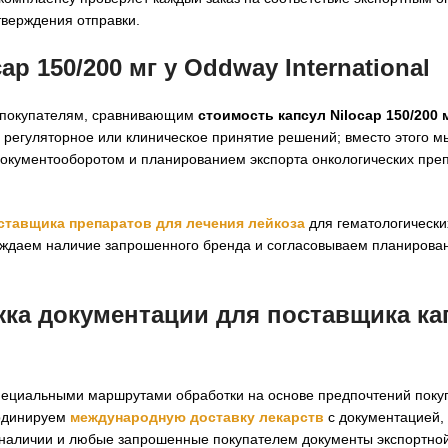
тверждения отправки.
p 150/200 мг у Oddway International
у покупателям, сравнивающим
стоимость капсул Nilocap 150/200 
е регуляторное или клиническое принятие решений; вместо этого 
окументооборотом и планированием экспорта онкологических преп
ставщика препаратов для лечения лейкоза
для гематологически
ждаем наличие запрошенного бренда и согласовываем планирован
жка документации для
поставщика ка
специальными маршрутами обработки на основе предпочтений поку
ординируем
международную доставку лекарств
с документацией, 
и наличии и любые запрошенные покупателем документы экспортно