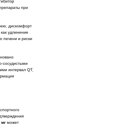
гибитор
 препараты при
арею, дискомфорт
 как удлинение
ю печени и риски
сновано
но-сосудистыми
ими интервал QT,
ормация
кспортного
одтверждения
 мг
может