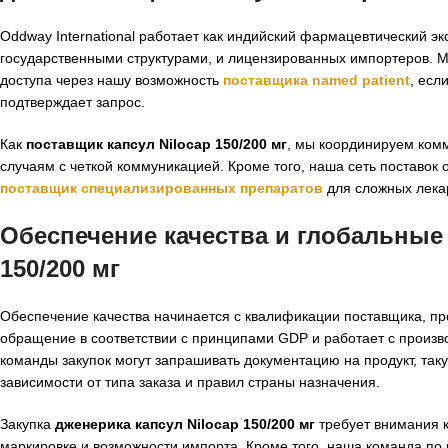
Oddway International работает как индийский фармацевтический э
государственными структурами, и лицензированных импортеров. 
доступа через нашу возможность
поставщика named patient
, есл
подтверждает запрос.
Как
поставщик капсул Nilocap 150/200 мг
, мы координируем комм
случаям с четкой коммуникацией. Кроме того, наша сеть поставок
поставщик специализированных препаратов
для сложных лека
Обеспечение качества и глобальные
150/200 мг
Обеспечение качества начинается с квалификации поставщика, про
обращение в соответствии с принципами GDP и работает с произв
команды закупок могут запрашивать документацию на продукт, так
зависимости от типа заказа и правил страны назначения.
Закупка
дженерика капсул Nilocap 150/200 мг
требует внимания к
маркировке и возможности импорта. Кроме того, наша команда по 