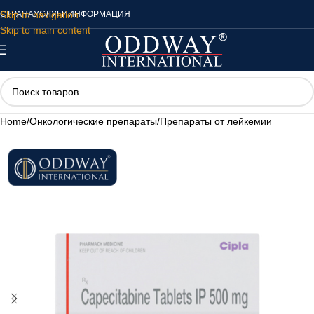
Skip to navigation
СТРАНА
УСЛУГИ
ИНФОРМАЦИЯ
Skip to main content
Home
/
Онкологические препараты
/
Препараты от лейкемии