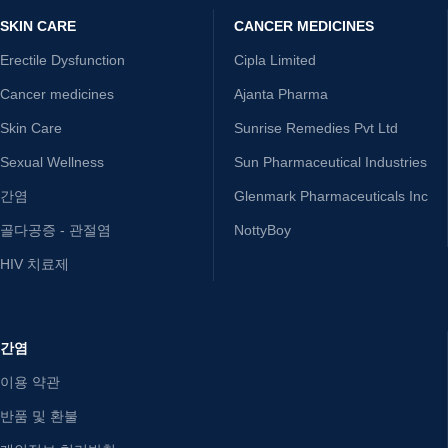
SKIN CARE
CANCER MEDICINES
Erectile Dysfunction
Cipla Limited
Cancer medicines
Ajanta Pharma
Skin Care
Sunrise Remedies Pvt Ltd
Sexual Wellness
Sun Pharmaceutical Industries
간염
Glenmark Pharmaceuticals Inc
골다공증 - 관절염
NottyBoy
HIV 치료제
간염
이용 약관
반품 및 환불