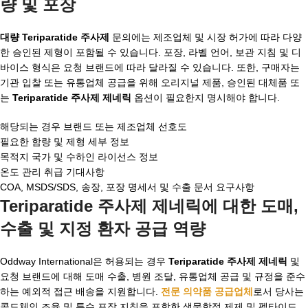
량 및 포장
대량 Teriparatide 주사제
문의에는 제조업체 및 시장 허가에 따라 다양
한 승인된 제형이 포함될 수 있습니다. 포장, 라벨 언어, 보관 지침 및 디
바이스 형식은 요청 브랜드에 따라 달라질 수 있습니다. 또한, 구매자는
기관 입찰 또는 유통업체 공급을 위해 오리지널 제품, 승인된 대체품 또
는
Teriparatide 주사제 제네릭
옵션이 필요한지 명시해야 합니다.
해당되는 경우 브랜드 또는 제조업체 선호도
필요한 함량 및 제형 세부 정보
목적지 국가 및 수하인 라이선스 정보
온도 관리 취급 기대사항
COA, MSDS/SDS, 송장, 포장 명세서 및 수출 문서 요구사항
Teriparatide 주사제 제네릭에 대한 도매,
수출 및 지정 환자 공급 역량
Oddway International은 허용되는 경우
Teriparatide 주사제 제네릭
및
요청 브랜드에 대해 도매 수출, 병원 조달, 유통업체 공급 및 규정을 준수
하는 예외적 접근 배송을 지원합니다.
전문 의약품 공급업체
로서 당사는
콜드체인 조율 및 특수 포장 지침을 포함한 생물학적 제제 및 펩타이드