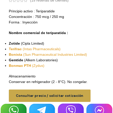
(
15
reseñas de clientes)
Principio activo : Teriparatide
Concentración : 750 mcg / 250 mg
Forma : Inyección
Nombre comercial de teriparatida :
Zotide
(Cipla Limited)
Terifrac
(Intas Pharmaceuticals)
Bonista
(Sun Pharmaceutical Industries Limited)
Gemtide
(Alkem Laboratories)
Bonmax PTH
(Zydus)
Almacenamiento
Conservar en refrigerador (2 - 8°C). No congelar.
Consultar precio / solicitar cotización