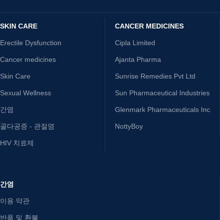
SKIN CARE
CANCER MEDICINES
Erectile Dysfunction
Cipla Limited
Cancer medicines
Ajanta Pharma
Skin Care
Sunrise Remedies Pvt Ltd
Sexual Wellness
Sun Pharmaceutical Industries
간염
Glenmark Pharmaceuticals Inc
골다공증 - 관절염
NottyBoy
HIV 치료제
간염
이용 약관
반품 및 환불