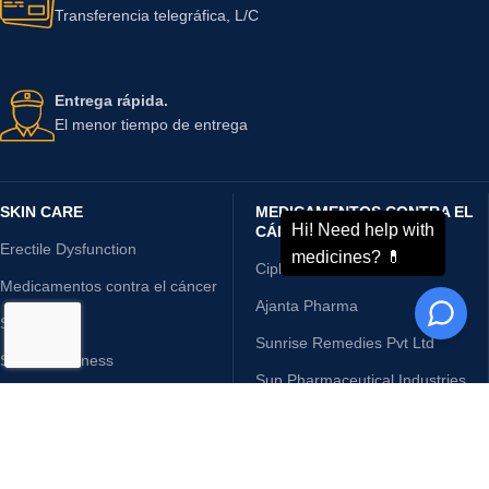
Múltiples opciones de pago.
Transferencia telegráfica, L/C
Entrega rápida.
El menor tiempo de entrega
SKIN CARE
MEDICAMENTOS CONTRA EL
CÁNCER
Erectile Dysfunction
Cipla Limited
Medicamentos contra el cáncer
Ajanta Pharma
Skin Care
Sunrise Remedies Pvt Ltd
Sexual Wellness
Sun Pharmaceutical Industries
Hepatitis
Glenmark Pharmaceuticals Inc
Osteoporosis - Artritis