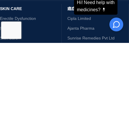
SKIN CARE
癌症药物
Erectile Dysfunction
Cipla Limited
癌症药物
Ajanta Pharma
Skin Care
Sunrise Remedies Pvt Ltd
Sexual Wellness
Sun Pharmaceutical Industries
肝炎
Glenmark Pharmaceuticals Inc
骨质疏松症 - 关节炎
NottyBoy
HIV 药物
肝炎
条款 & 条件
退货与退款