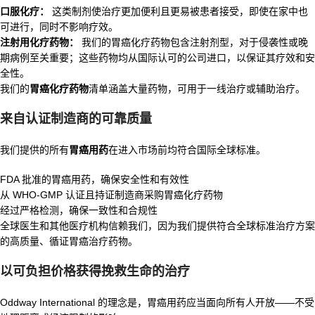
口服化疗：
这类制剂使治疗更加便利且更易被患者接受，即使在家中也
可进行，同时不影响疗效。
注射用化疗药物：
我们的胃癌化疗药物包含注射剂型，对于侵袭性或晚
期病例至关重要；这些药物均从国际认可的公司进口，以保证其疗效和安
全性。
我们的
胃癌化疗药物
清单涵盖大量药物，可用于一线治疗或辅助治疗。
来自认证制造商的可靠质量
我们提供的所有
胃癌用药
在进入市场前均符合国际全球标准。
FDA 批准的胃癌用药，确保安全性和有效性
从 WHO-GMP 认证且持证制造商采购胃癌化疗药物
经过严格检测，确保一致性和合规性
全球医生和其他医疗机构信赖我们，因为我们提供符合全球标准治疗方案
的高质量、循证胃癌治疗药物。
以可负担价格获得挽救生命的治疗
Oddway International 的理念是，胃癌用药应当面向所有人开放——不受