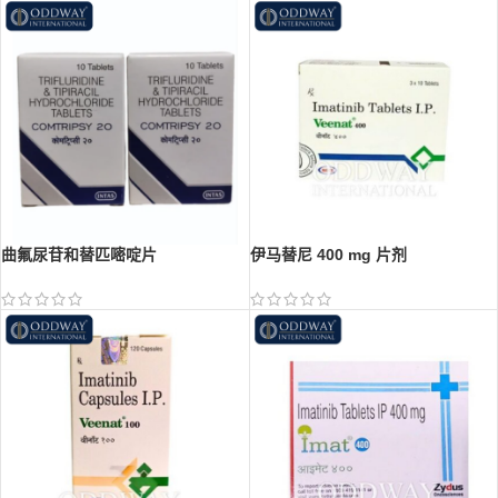
曲氟尿苷和替匹嘧啶片
伊马替尼 400 mg 片剂