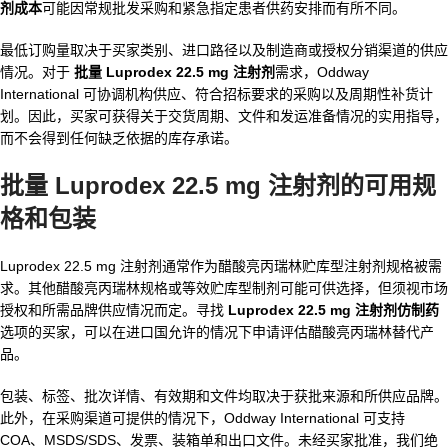
剂成本
可能因常规批发采购和紧急指定患者供药安排而有所不同。
最低订购量取决于买家类别、进口路径以及制造商或授权分销渠道的供应
情况。对于
批量 Luprodex 22.5 mg 注射剂
需求，Oddway
International 可协调机构供应、符合招标要求的采购以及周期性补货计
划。因此，买家可获得关于交货周期、文件和发运准备情况的实用指导，
而不会得到任何缺乏依据的库存承诺。
批量 Luprodex 22.5 mg 注射剂的可用规
格和包装
Luprodex 22.5 mg 注射剂通常作为醋酸亮丙瑞林贮库型注射剂规格被需
求。其他醋酸亮丙瑞林规格或等效贮库型制剂可能可供选择，但须视市场
授权和所需品牌供应情况而定。寻找
Luprodex 22.5 mg 注射剂仿制药
选项的买家，可以在进口国允许的情况下申请评估醋酸亮丙瑞林替代产
品。
包装、标签、批次详情、有效期和文件均取决于获批来源和所供应品牌。
此外，在采购渠道可提供的情况下，Oddway International 可支持
COA、MSDS/SDS、发票、装箱单和出口文件。未经买家批准，我们绝