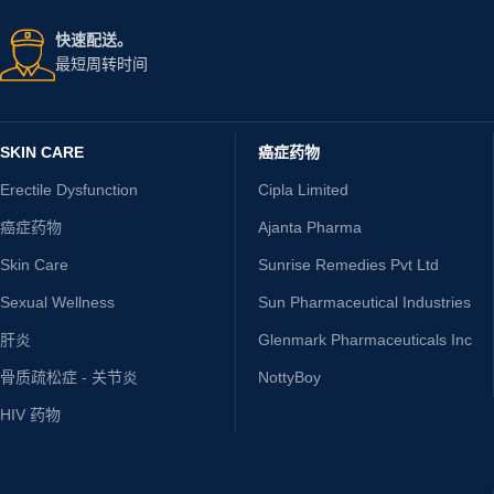
快速配送。
最短周转时间
SKIN CARE
癌症药物
Erectile Dysfunction
Cipla Limited
癌症药物
Ajanta Pharma
Skin Care
Sunrise Remedies Pvt Ltd
Sexual Wellness
Sun Pharmaceutical Industries
肝炎
Glenmark Pharmaceuticals Inc
骨质疏松症 - 关节炎
NottyBoy
HIV 药物