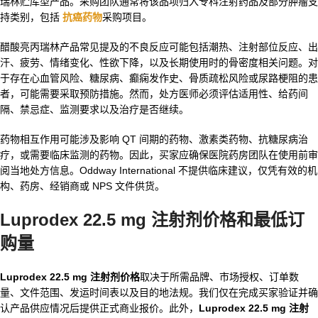
瑞林贮库型产品。采购团队通常将该品项归入专科注射药品及部分肿瘤支
持类别，包括
抗癌药物
采购项目。
醋酸亮丙瑞林产品常见提及的不良反应可能包括潮热、注射部位反应、出
汗、疲劳、情绪变化、性欲下降，以及长期使用时的骨密度相关问题。对
于存在心血管风险、糖尿病、癫痫发作史、骨质疏松风险或尿路梗阻的患
者，可能需要采取预防措施。然而，处方医师必须评估适用性、给药间
隔、禁忌症、监测要求以及治疗是否继续。
药物相互作用可能涉及影响 QT 间期的药物、激素类药物、抗糖尿病治
疗，或需要临床监测的药物。因此，买家应确保医院药房团队在使用前审
阅当地处方信息。Oddway International 不提供临床建议，仅凭有效的机
构、药房、经销商或 NPS 文件供货。
Luprodex 22.5 mg 注射剂价格和最低订
购量
Luprodex 22.5 mg 注射剂价格
取决于所需品牌、市场授权、订单数
量、文件范围、发运时间表以及目的地法规。我们仅在完成买家验证并确
认产品供应情况后提供正式商业报价。此外，
Luprodex 22.5 mg 注射